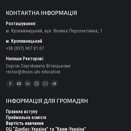
КОНТАКТНА ІНФОРМАЦІЯ
Розташування:
м. Кропивницький, вул. Велика Перспективна, 1
м. Кропивницький
+38 (097) 907 01 07
Напиши Ректорові:
Сергію Сергійовичу Вітвіцькому
rector@dnuvs.ukr.education
Find us on:
Facebook
YouTube
Linkedin
Instagram
Mail
Telegram
page
page
page
page
page
page
ІНФОРМАЦІЯ ДЛЯ ГРОМАДЯН
opens
opens
opens
opens
opens
opens
in
in
in
in
in
in
Правила вступу
new
new
new
new
new
new
Приймальна комісія
Вартість навчання
window
window
window
window
window
window
ОЦ “Донбас-Україна” та “Крим-Україна”