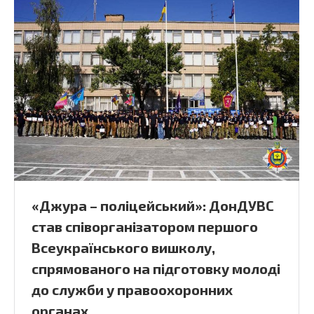
«Джура – поліцейський»: ДонДУВС
став співорганізатором першого
Всеукраїнського вишколу,
спрямованого на підготовку молоді
до служби у правоохоронних
органах