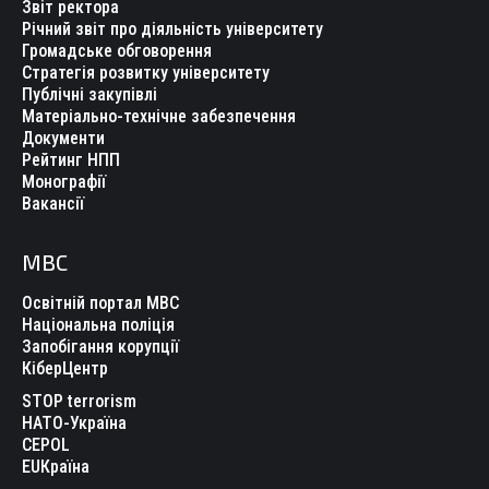
Звіт ректора
Річний звіт про діяльність університету
Громадське обговорення
Стратегія розвитку університету
Публічні закупівлі
Матеріально-технічне забезпечення
Документи
Рейтинг НПП
Монографії
Вакансії
МВС
Освітній портал МВС
Національна поліція
Запобігання корупції
КіберЦентр
STOP terrorism
НАТО-Україна
CEPOL
EUКраїна