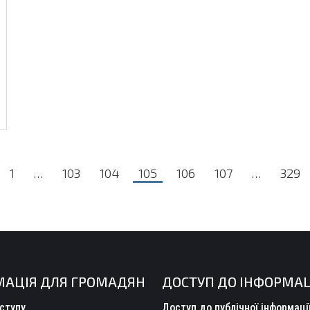
1
…
103
104
105
106
107
…
329
МАЦІЯ ДЛЯ ГРОМАДЯН
ДОСТУП ДО ІНФОРМАЦ
ступу
Доступ до публічної інформаці