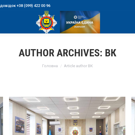
овідок +38 (099) 422 00 96
AUTHOR ARCHIVES:
ВК
You are here:
Головна
Article author ВК