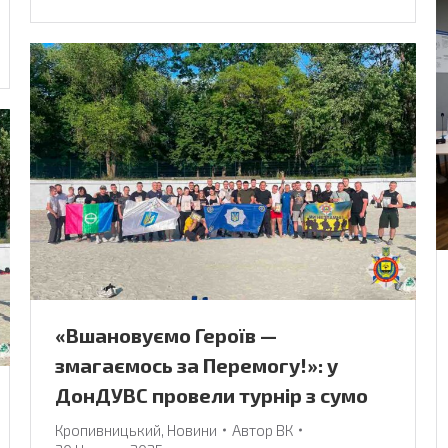
«Вшановуємо Героїв —
змагаємось за Перемогу!»: у
ДонДУВС провели турнір з сумо
Кропивницький
,
Новини
Автор
ВК