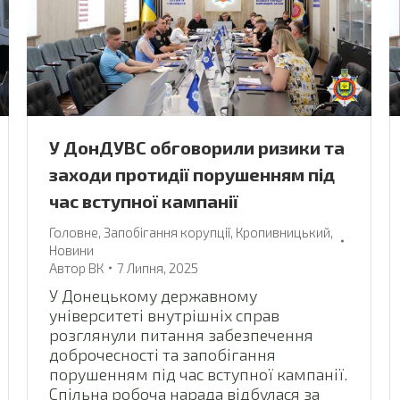
У ДонДУВС обговорили ризики та
заходи протидії порушенням під
час вступної кампанії
Головне
,
Запобігання корупції
,
Кропивницький
,
Новини
Автор
ВК
7 Липня, 2025
У Донецькому державному
університеті внутрішніх справ
розглянули питання забезпечення
доброчесності та запобігання
порушенням під час вступної кампанії.
Спільна робоча нарада відбулася за