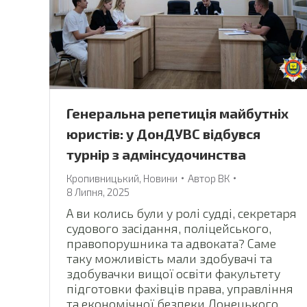
Генеральна репетиція майбутніх
юристів: у ДонДУВС відбувся
турнір з адмінсудочинства
Кропивницький
,
Новини
Автор
ВК
8 Липня, 2025
А ви колись були у ролі судді, секретаря
судового засідання, поліцейського,
правопорушника та адвоката? Саме
таку можливість мали здобувачі та
здобувачки вищої освіти факультету
підготовки фахівців права, управління
та економічної безпеки Донецького