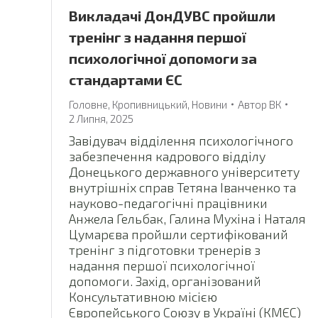
Викладачі ДонДУВС пройшли
тренінг з надання першої
психологічної допомоги за
стандартами ЄС
Головне
,
Кропивницький
,
Новини
Автор
ВК
2 Липня, 2025
Завідувач відділення психологічного
забезпечення кадрового відділу
Донецького державного університету
внутрішніх справ Тетяна Іванченко та
науково-педагогічні працівники
Анжела Гельбак, Галина Мухіна і Наталя
Цумарєва пройшли сертифікований
тренінг з підготовки тренерів з
надання першої психологічної
допомоги. Захід, організований
Консультативною місією
Європейського Союзу в Україні (КМЄС)