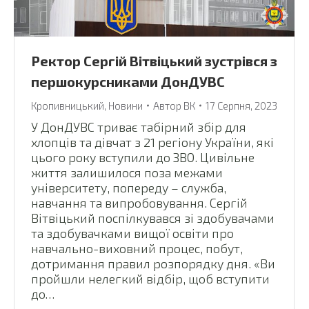
Ректор Сергій Вітвіцький зустрівся з
першокурсниками ДонДУВС
Кропивницький
,
Новини
Автор
ВК
17 Серпня, 2023
У ДонДУВС триває табірний збір для
хлопців та дівчат з 21 регіону України, які
цього року вступили до ЗВО. Цивільне
життя залишилося поза межами
університету, попереду – служба,
навчання та випробовування. Сергій
Вітвіцький поспілкувався зі здобувачами
та здобувачками вищої освіти про
навчально-виховний процес, побут,
дотримання правил розпорядку дня. «Ви
пройшли нелегкий відбір, щоб вступити
до…