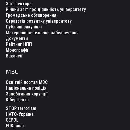
Звіт ректора
Річний звіт про діяльність університету
Громадське обговорення
Стратегія розвитку університету
Публічні закупівлі
Матеріально-технічне забезпечення
Документи
Рейтинг НПП
Монографії
Вакансії
МВС
Освітній портал МВС
Національна поліція
Запобігання корупції
КіберЦентр
STOP terrorism
НАТО-Україна
CEPOL
EUКраїна