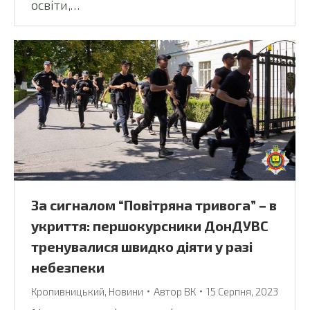
освіти,…
За сигналом “Повітряна тривога” – в
укриття: першокурсники ДонДУВС
тренувалися швидко діяти у разі
небезпеки
Кропивницький
,
Новини
Автор
ВК
15 Серпня, 2023