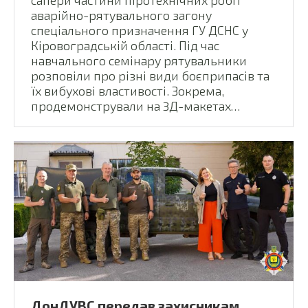
сапери частини піротехнічних робіт
аварійно-рятувального загону
спеціального призначення ГУ ДСНС у
Кіровоградській області. Під час
навчального семінару рятувальники
розповіли про різні види боєприпасів та
їх вибухові властивості. Зокрема,
продемонстрували на 3Д-макетах…
ДонДУВС передав захисникам