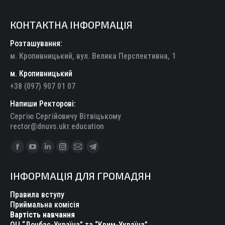
КОНТАКТНА ІНФОРМАЦІЯ
Розташування:
м. Кропивницький, вул. Велика Перспективна, 1
м. Кропивницький
+38 (097) 907 01 07
Напиши Ректорові:
Сергію Сергійовичу Вітвіцькому
rector@dnuvs.ukr.education
Find us on:
Facebook
YouTube
Linkedin
Instagram
Mail
Telegram
page
page
page
page
page
page
ІНФОРМАЦІЯ ДЛЯ ГРОМАДЯН
opens
opens
opens
opens
opens
opens
in
in
in
in
in
in
Правила вступу
new
new
new
new
new
new
Приймальна комісія
Вартість навчання
window
window
window
window
window
window
ОЦ “Донбас-Україна” та “Крим-Україна”