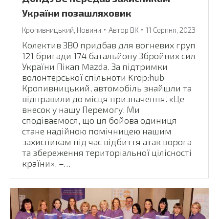
України позашляховик
Кропивницький
,
Новини
Автор
ВК
11 Серпня, 2023
Колектив ЗВО придбав для вогневих груп
121 бригади 174 батальйону Збройних сил
України Пікап Mazda. За підтримки
волонтерської спільноти Krop:hub
Кропивницький, автомобіль знайшли та
відправили до місця призначення. «Це
внесок у нашу Перемогу. Ми
сподіваємося, що ця бойова одиниця
стане надійною помічницею нашим
захисникам під час відбиття атак ворога
та збереження територіальної цілісності
країни», –…