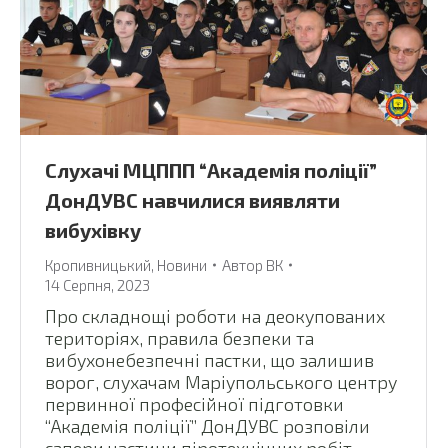
Слухачі МЦППП “Академія поліції”
ДонДУВС навчилися виявляти
вибухівку
Кропивницький
,
Новини
Автор
ВК
14 Серпня, 2023
Про складнощі роботи на деокупованих
територіях, правила безпеки та
вибухонебезпечні пастки, що залишив
ворог, слухачам Маріупольського центру
первинної професійної підготовки
“Академія поліції” ДонДУВС розповіли