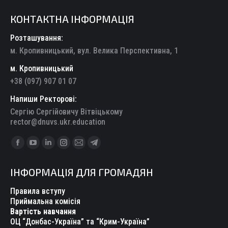
КОНТАКТНА ІНФОРМАЦІЯ
Розташування:
м. Кропивницький, вул. Велика Перспективна, 1
м. Кропивницький
+38 (097) 907 01 07
Напиши Ректорові:
Сергію Сергійовичу Вітвіцькому
rector@dnuvs.ukr.education
Find us on:
Facebook
YouTube
Linkedin
Instagram
Mail
Telegram
page
page
page
page
page
page
ІНФОРМАЦІЯ ДЛЯ ГРОМАДЯН
opens
opens
opens
opens
opens
opens
in
in
in
in
in
in
Правила вступу
new
new
new
new
new
new
Приймальна комісія
Вартість навчання
window
window
window
window
window
window
ОЦ “Донбас-Україна” та “Крим-Україна”