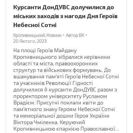
Курсанти ДонДУВС долучилися до
міських заходів з нагоди Дня Героїв
Небесної Сотні
Кропивницький
,
Новини
Автор
ВК
20 Лютого, 2023
На площі Героїв Майдану
Кропивницького зібралися керівники
області та міста, правоохоронних
структур та військових формувань. До
вшанування пам’яті Героїв Небесної Сотні
та учасників Революції Гідності
долучилися й курсанти ДонДУВС разом з
проректором університету Русланом
Врадієм. Присутні поклали квіти до
пам’ятного знаку Героям Небесної Сотні
та меморіальної дошки Героя України
Віктора Чміленка. Керуючий
Кропивницькою єпархією Православної…