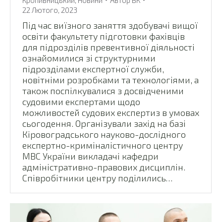
Кропивницький
,
Новини
Автор
ВК
22 Лютого, 2023
Під час виїзного заняття здобувачі вищої
освіти факультету підготовки фахівців
для підрозділів превентивної діяльності
ознайомилися зі структурними
підрозділами експертної служби,
новітніми розробками та технологіями, а
також поспілкувалися з досвідченими
судовими експертами щодо
можливостей судових експертиз в умовах
сьогодення. Організували захід на базі
Кіровоградського науково-дослідного
експертно-криміналістичного центру
МВС України викладачі кафедри
адміністративно-правових дисциплін.
Співробітники центру поділились…