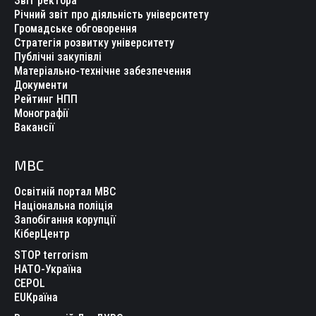
Звіт ректора
Річний звіт про діяльність університету
Громадське обговорення
Стратегія розвитку університету
Публічні закупівлі
Матеріально-технічне забезпечення
Документи
Рейтинг НПП
Монографії
Вакансії
МВС
Освітній портал МВС
Національна поліція
Запобігання корупції
КіберЦентр
STOP terrorism
НАТО-Україна
CEPOL
EUКраїна