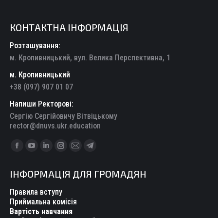
КОНТАКТНА ІНФОРМАЦІЯ
Розташування:
м. Кропивницький, вул. Велика Перспективна, 1
м. Кропивницький
+38 (097) 907 01 07
Напиши Ректорові:
Сергію Сергійовичу Вітвіцькому
rector@dnuvs.ukr.education
Find us on:
Facebook
YouTube
Linkedin
Instagram
Mail
Telegram
page
page
page
page
page
page
ІНФОРМАЦІЯ ДЛЯ ГРОМАДЯН
opens
opens
opens
opens
opens
opens
in
in
in
in
in
in
Правила вступу
new
new
new
new
new
new
Приймальна комісія
Вартість навчання
window
window
window
window
window
window