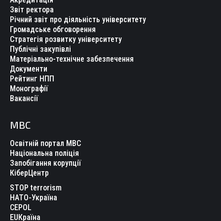
Звіт ректора
Річний звіт про діяльність університету
Громадське обговорення
Стратегія розвитку університету
Публічні закупівлі
Матеріально-технічне забезпечення
Документи
Рейтинг НПП
Монографії
Вакансії
МВС
Освітній портал МВС
Національна поліція
Запобігання корупції
КіберЦентр
STOP terrorism
НАТО-Україна
CEPOL
EUКраїна