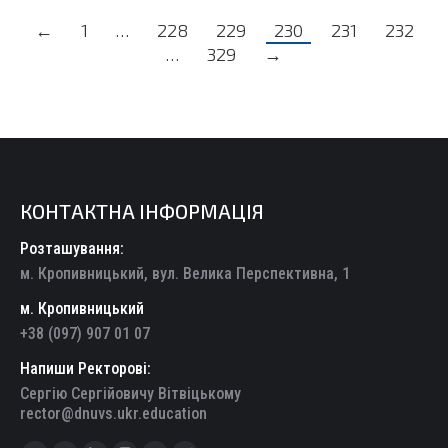
←
1
…
228
229
230
231
232
…
329
→
КОНТАКТНА ІНФОРМАЦІЯ
Розташування:
м. Кропивницький, вул. Велика Перспективна, 1
м. Кропивницький
+38 (097) 907 01 07
Напиши Ректорові:
Сергію Сергійовичу Вітвіцькому
rector@dnuvs.ukr.education