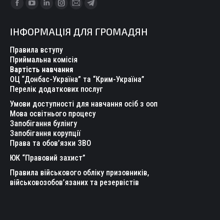
Find us on:
Facebook
YouTube
Linkedin
Instagram
Mail
Telegram
page
page
page
page
page
page
ІНФОРМАЦІЯ ДЛЯ ГРОМАДЯН
opens
opens
opens
opens
opens
opens
in
in
in
in
in
in
Правила вступу
new
new
new
new
new
new
Приймальна комісія
Вартість навчання
window
window
window
window
window
window
ОЦ “Донбас-Україна” та “Крим-Україна”
Перелік додаткових послуг
Умови доступності для навчання осіб з ооп
Мова освітнього процесу
Запобігання булінгу
Запобігання корупції
Права та обов’язки ЗВО
ЮК “Правовий захист”
Правила військового обліку призовників,
військовозобов’язаних та резервістів