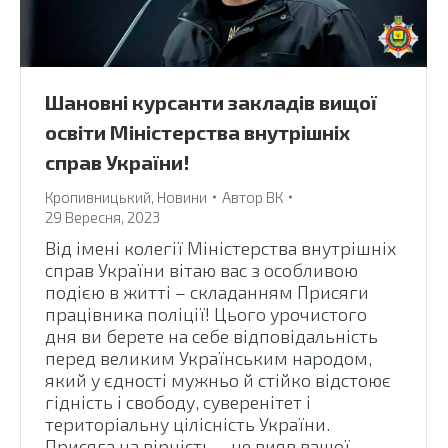
Шановні курсанти закладів вищої
освіти Міністерства внутрішніх
справ України!
Кропивницький
,
Новини
Автор
ВК
29 Вересня, 2023
Від імені колегії Міністерства внутрішніх
справ України вітаю вас з особливою
подією в житті – складанням Присяги
працівника поліції! Цього урочистого
дня ви берете на себе відповідальність
перед великим Українським народом,
який у єдності мужньо й стійко відстоює
гідність і свободу, суверенітет і
територіальну цілісність України.
Присяга на вірність – це вияв вашої