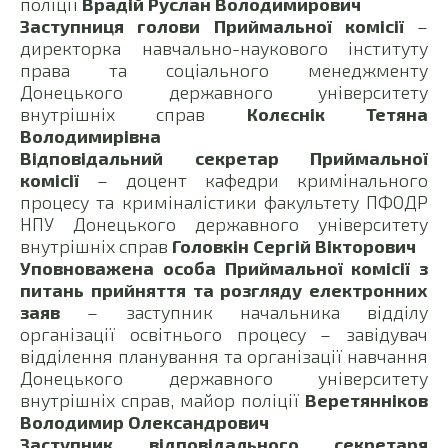
поліції
Врадій Руслан Володимирович
Заступниця голови Приймальної комісії
–
директорка навчально-наукового інституту
права та соціального менеджменту
Донецького державного університету
внутрішніх справ
Колєснік Тетяна
Володимирівна
Відповідальний секретар Приймальної
комісії
– доцент кафедри кримінального
процесу та криміналістики факультету ПФОДР
НПУ Донецького державного університету
внутрішніх справ
Головкін Сергій Вікторович
Уповноважена особа Приймальної комісії з
питань прийняття та розгляду електронних
заяв
– заступник начальника відділу
організації освітнього процесу – завідувач
відділення планування та організації навчання
Донецького державного університету
внутрішніх справ, майор поліції
Веретянніков
Володимир Олександрович
Заступник відповідального секретаря