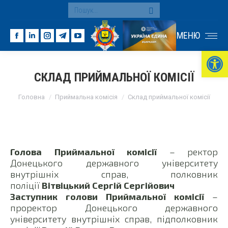
Search:
МЕНЮ
Facebook
Linkedin
Instagram
Telegram
YouTube
Ві
page
page
page
page
page
opens
opens
opens
opens
opens
СКЛАД ПРИЙМАЛЬНОЇ КОМІСІЇ
in
in
in
in
in
You are here:
new
new
new
new
new
Головна
Приймальна комісія
Склад приймальної комісії
window
window
window
window
window
Голова Приймальної комісії
– ректор
Донецького державного університету
внутрішніх справ, полковник
поліції
Вітвіцький Сергій Сергійович
Заступник голови Приймальної комісії
–
проректор Донецького державного
університету внутрішніх справ, підполковник