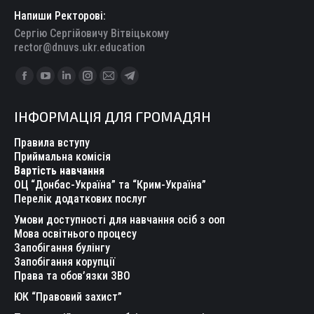
Напиши Ректорові:
Сергію Сергійовичу Вітвіцькому
rector@dnuvs.ukr.education
Find us on:
Facebook
YouTube
Linkedin
Instagram
Mail
Telegram
page
page
page
page
page
page
ІНФОРМАЦІЯ ДЛЯ ГРОМАДЯН
opens
opens
opens
opens
opens
opens
in
in
in
in
in
in
Правила вступу
new
new
new
new
new
new
Приймальна комісія
Вартість навчання
window
window
window
window
window
window
ОЦ “Донбас-Україна” та “Крим-Україна”
Перелік додаткових послуг
Умови доступності для навчання осіб з ооп
Мова освітнього процесу
Запобігання булінгу
Запобігання корупції
Права та обов’язки ЗВО
ЮК “Правовий захист”