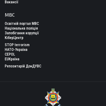
Вакансії
МВС
Освітній портал МВС
Національна поліція
Запобігання корупції
КіберЦентр
STOP terrorism
НАТО-Україна
CEPOL
EUКраїна
Репозитарій ДонДУВС