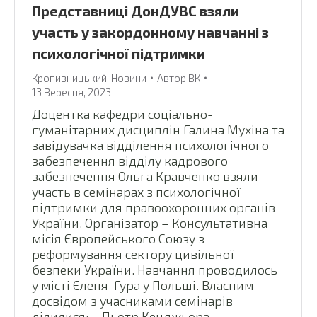
Представниці ДонДУВС взяли
участь у закордонному навчанні з
психологічної підтримки
Кропивницький
,
Новини
Автор
ВК
13 Вересня, 2023
Доцентка кафедри соціально-
гуманітарних дисциплін Галина Мухіна та
завідувачка відділення психологічного
забезпечення відділу кадрового
забезпечення Ольга Кравченко взяли
участь в семінарах з психологічної
підтримки для правоохоронних органів
України. Організатор – Консультативна
місія Європейського Союзу з
реформування сектору цивільної
безпеки України. Навчання проводилось
у місті Єленя-Гура у Польші. Власним
досвідом з учасниками семінарів
ділилися: – Пьотр Кенджьора…