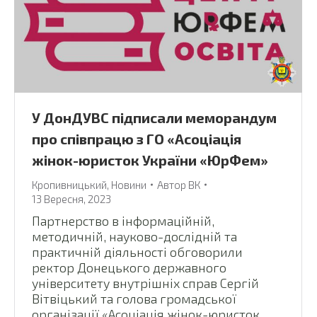
У ДонДУВС підписали меморандум
про співпрацю з ГО «Асоціація
жінок-юристок України «ЮрФем»
Кропивницький
,
Новини
Автор
ВК
13 Вересня, 2023
Партнерство в інформаційній,
методичній, науково-дослідній та
практичній діяльності обговорили
ректор Донецького державного
університету внутрішніх справ Сергій
Вітвіцький та голова громадської
організації «Асоціація жінок-юристок