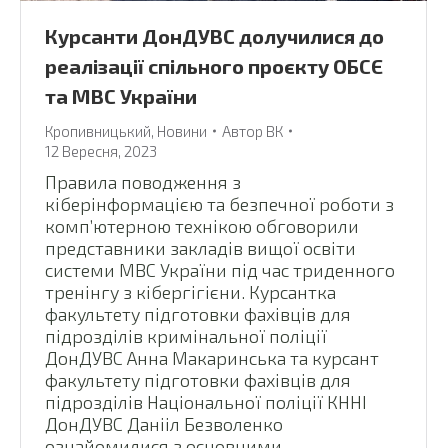
Курсанти ДонДУВС долучилися до
реалізації спільного проєкту ОБСЄ
та МВС України
Кропивницький
,
Новини
Автор
ВК
12 Вересня, 2023
Правила поводження з
кіберінформацією та безпечної роботи з
комп’ютерною технікою обговорили
представники закладів вищої освіти
системи МВС України під час триденного
тренінгу з кібергігієни. Курсантка
факультету підготовки фахівців для
підрозділів кримінальної поліції
ДонДУВС Анна Макаринська та курсант
факультету підготовки фахівців для
підрозділів Національної поліції КННІ
ДонДУВС Данііл Безволенко
ознайомилися з основними