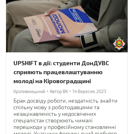
UPSHIFT в дії: студенти ДонДУВС
сприяють працевлаштуванню
молоді на Кіровоградщині
Кропивницький
Автор
ВК
14 Вересня, 2023
Брак досвіду роботи, нездатність знайти
спільну мову з роботодавцями та
незацікавленість у недосвічених
спеціалістах створюють чималі
перешкоди у професійному становленні
молоді. Учасники форуму, який відбувся