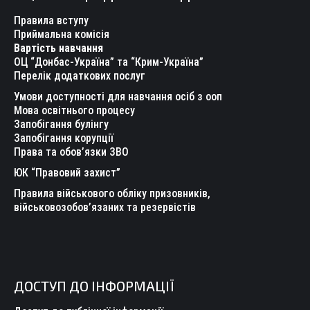
in
in
in
in
in
in
Правила вступу
new
new
new
new
new
new
Приймальна комісія
Вартість навчання
window
window
window
window
window
window
ОЦ “Донбас-Україна” та “Крим-Україна”
Перелік додаткових послуг
Умови доступності для навчання осіб з ооп
Мова освітнього процесу
Запобігання булінгу
Запобігання корупції
Права та обов’язки ЗВО
ЮК “Правовий захист”
Правила військового обліку призовників,
військовозобов’язаних та резервістів
ДОСТУП ДО ІНФОРМАЦІЇ