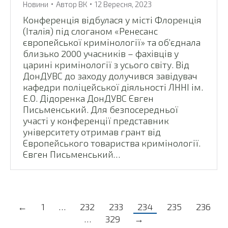
Новини
Автор
ВК
12 Вересня, 2023
Конференція відбулася у місті Флоренція
(Італія) під слоганом «Ренесанс
європейської кримінології» та об’єднала
близько 2000 учасників – фахівців у
царині кримінології з усього світу. Від
ДонДУВС до заходу долучився завідувач
кафедри поліцейської діяльності ЛННІ ім.
Е.О. Дідоренка ДонДУВС Євген
Письменський. Для безпосередньої
участі у конференції представник
університету отримав грант від
Європейського товариства кримінології.
Євген Письменський…
←
1
…
232
233
234
235
236
…
329
→