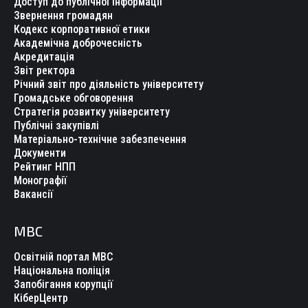
Доступ до публічної інформації
Звернення громадян
Кодекс корпоративної етики
Академічна доброчесність
Акредитація
Звіт ректора
Річний звіт про діяльність університету
Громадське обговорення
Стратегія розвитку університету
Публічні закупівлі
Матеріально-технічне забезпечення
Документи
Рейтинг НПП
Монографії
Вакансії
МВС
Освітній портал МВС
Національна поліція
Запобігання корупції
КіберЦентр