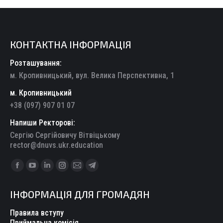
КОНТАКТНА ІНФОРМАЦІЯ
Розташування:
м. Кропивницький, вул. Велика Перспективна, 1
м. Кропивницький
+38 (097) 907 01 07
Напиши Ректорові:
Сергію Сергійовичу Вітвіцькому
rector@dnuvs.ukr.education
Find us on:
Facebook
YouTube
Linkedin
Instagram
Mail
Telegram
page
page
page
page
page
page
ІНФОРМАЦІЯ ДЛЯ ГРОМАДЯН
opens
opens
opens
opens
opens
opens
in
in
in
in
in
in
Правила вступу
new
new
new
new
new
new
Приймальна комісія