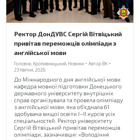
Ректор ДонДУВС Сергій Вітвіцький
привітав переможців олімпіади з
англійської мови
Головне
,
Кропивницький
,
Новини
Автор
ВК
23 Квітня, 2026
До Міжнародного дня англійської мови
кафедра мовної підготовки Донецького
державного університету внутрішніх
справ організувала та провела олімпіаду
з англійської мови, яка об’єднала 61
здобувача вищої освіти І–ІІ курсів усіх
спеціальностей. Ректор університету
Сергій Вітвіцький привітав переможців
олімпіади, зазначивши: «Володіння