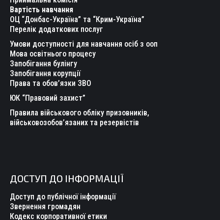
Вартість навчання
window
window
window
window
window
window
ОЦ “Донбас-Україна” та “Крим-Україна”
Перелік додаткових послуг
Умови доступності для навчання осіб з ооп
Мова освітнього процесу
Запобігання булінгу
Запобігання корупції
Права та обов’язки ЗВО
ЮК “Правовий захист”
Правила військового обліку призовників,
військовозобов’язаних та резервістів
ДОСТУП ДО ІНФОРМАЦІЇ
Доступ до публічної інформації
Звернення громадян
Кодекс корпоративної етики