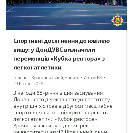
Спортивні досягнення до ювілею
вишу: у ДонДУВС визначили
переможців «Кубка ректора» з
легкої атлетики
Головне
,
Кропивницький
,
Новини
Автор
ВК
23 Квітня, 2026
З нагоди 65-річчя з дня заснування
Донецького державного університету
внутрішніх справ відбулося масштабне
спортивне свято – відкрита першість з
легкої атлетики «Кубок ректора».
Урочисту частину відкрив ректор
університету Сергій Вітвіцький, який