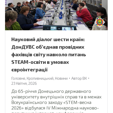
Науковий діалог шести країн:
ДонДУВС об’єднав провідних
фахівців світу навколо питань
STEAM-освіти в умовах
євроінтеграції
Головне
,
Кропивницький
,
Новини
Автор
ВК
23 Квітня, 2026
До 65-річчя Донецького державного
університету внутрішніх справ та в межах
Всеукраїнського заходу «STEM-весна
2026» відбулася IV Міжнародна науково-