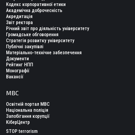
Кодекс корпоративної етики
Академічна доброчесність
Акредитація
Звіт ректора
Річний звіт про діяльність університету
Громадське обговорення
Стратегія розвитку університету
Публічні закупівлі
Матеріально-технічне забезпечення
Документи
Рейтинг НПП
Монографії
Вакансії
МВС
Освітній портал МВС
Національна поліція
Запобігання корупції
КіберЦентр
STOP terrorism