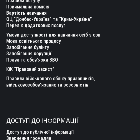
Правила вступу
new
new
new
new
new
new
Приймальна комісія
Вартість навчання
window
window
window
window
window
window
ОЦ “Донбас-Україна” та “Крим-Україна”
Перелік додаткових послуг
Умови доступності для навчання осіб з ооп
Мова освітнього процесу
Запобігання булінгу
Запобігання корупції
Права та обов’язки ЗВО
ЮК “Правовий захист”
Правила військового обліку призовників,
військовозобов’язаних та резервістів
ДОСТУП ДО ІНФОРМАЦІЇ
Доступ до публічної інформації
Звернення громадян