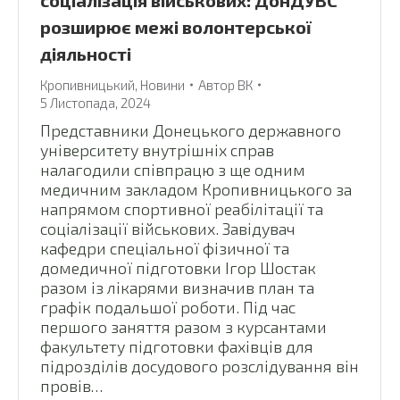
соціалізація військових: ДонДУВС
розширює межі волонтерської
діяльності
Кропивницький
,
Новини
Автор
ВК
5 Листопада, 2024
Представники Донецького державного
університету внутрішніх справ
налагодили співпрацю з ще одним
медичним закладом Кропивницького за
напрямом спортивної реабілітації та
соціалізації військових. Завідувач
кафедри спеціальної фізичної та
домедичної підготовки Ігор Шостак
разом із лікарями визначив план та
графік подальшої роботи. Під час
першого заняття разом з курсантами
факультету підготовки фахівців для
підрозділів досудового розслідування він
провів…