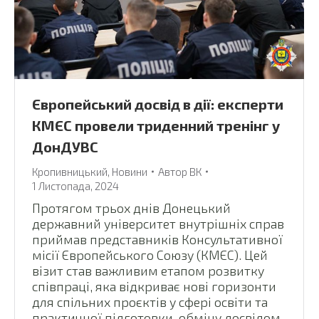
Європейський досвід в дії: експерти
КМЄС провели триденний тренінг у
ДонДУВС
Кропивницький
,
Новини
Автор
ВК
1 Листопада, 2024
Протягом трьох днів Донецький
державний університет внутрішніх справ
приймав представників Консультативної
місії Європейського Союзу (КМЄС). Цей
візит став важливим етапом розвитку
співпраці, яка відкриває нові горизонти
для спільних проєктів у сфері освіти та
практичної підготовки, обміну досвідом