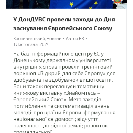
У ДонДУВС провели заходи до Дня
заснування Європейського Союзу
Кропивницький
,
Новини
Автор
ВК
1 Листопада, 2024
На базі інформаційного центру ЄС у
Донецькому державному університеті
внутрішніх справ провели тренінговий
воркшоп «Відкрий для себе Європу» для
здобувачів та здобувачок вищої освіти.
Вони також переглянули тематичну
книжкову виставку «Знайомтесь ­–
Європейський Союз». Мета заходів –
поглиблення та систематизація знань
молоді: про країни Європи; формування
національної свідомості; відчуття
належності до рідної землі; розвиток
громадянської…