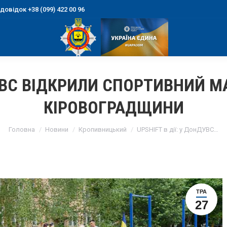
овідок +38 (099) 422 00 96
НДУВС ВІДКРИЛИ СПОРТИВНИЙ 
КІРОВОГРАДЩИНИ
You are here:
Головна
Новини
Кропивницький
UPSHIFT в дії: у ДонДУВС…
ТРА
27