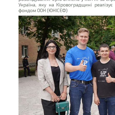
Україна, яку на Кіровоградщині реалізує
фондом ООН (ЮНІСЕФ)