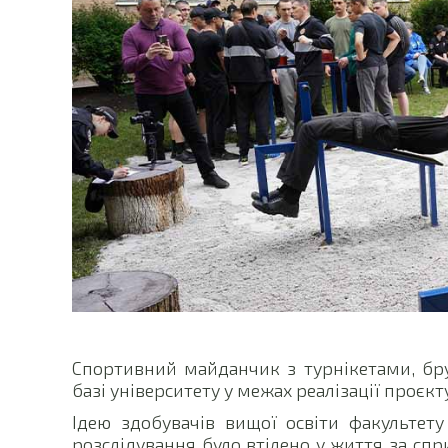
Спортивний майданчик з турнікетами, бр
базі університету у межах реалізації проєкт
Ідею здобувачів вищої освіти факультету
розслідування було втілено у життя за сп