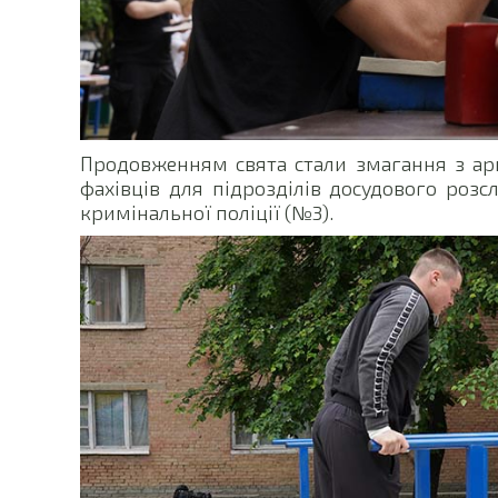
Продовженням свята стали змагання з арм
фахівців для підрозділів досудового розс
кримінальної поліції (№3).