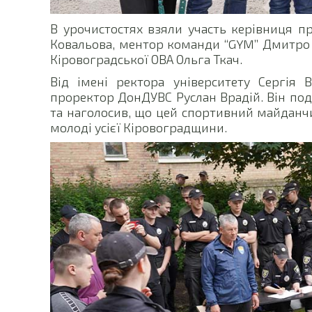
В урочистостях взяли участь керівниця п
Ковальова, ментор команди “GYM” Дмитро 
Кіровоградської ОВА Ольга Ткач.
Від імені ректора університету Сергія 
проректор ДонДУВС Руслан Врадій. Він по
та наголосив, що цей спортивний майданч
молоді усієї Кіровоградщини.