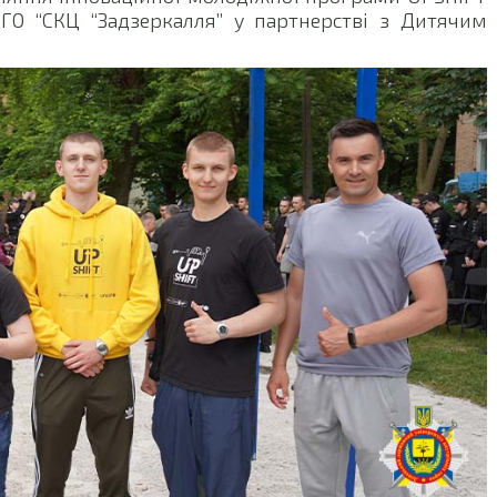
 ГО “СКЦ “Задзеркалля” у партнерстві з Дитячим