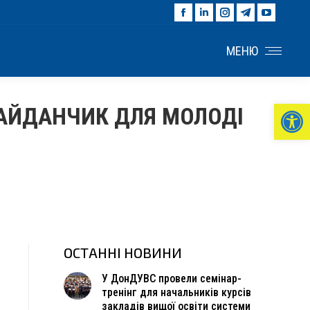
Facebook
Linkedin
Instagram
Telegram
YouTu
page
page
page
page
page
opens
opens
opens
opens
opens
МЕНЮ
in
in
in
in
in
new
new
new
new
new
window
window
window
window
windo
Ві
МАЙДАНЧИК ДЛЯ МОЛОДІ
ОСТАННІ НОВИНИ
У ДонДУВС провели семінар-
тренінг для начальників курсів
закладів вищої освіти системи