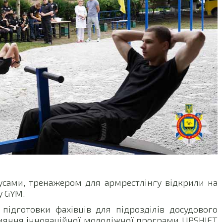
усами, тренажером для армрестлінгу відкрили на
у GYM.
 підготовки фахівців для підрозділів досудового
рияння інноваційної молодіжної програми UPSHIFT