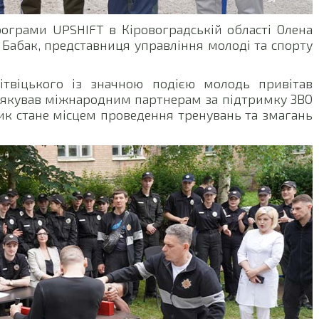
рограми UPSHIFT в Кіровоградській області Олена
Бабак, представниця управління молоді та спорту
Вітвіцького із значною подією молодь привітав
дякував міжнародним партнерам за підтримку ЗВО
ик стане місцем проведення тренувань та змагань