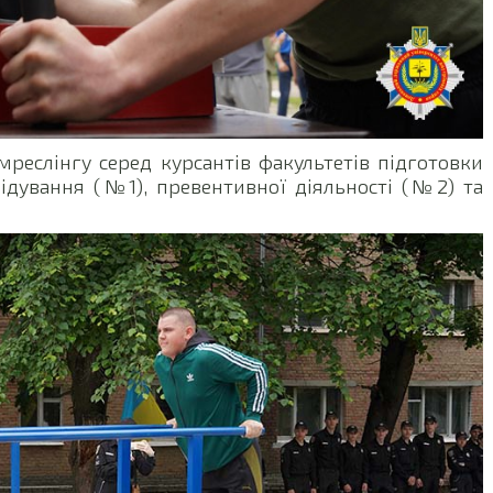
реслінгу серед курсантів факультетів підготовки
лідування (№1), превентивної діяльності (№2) та