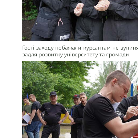
Гості заходу побажали курсантам не зупиня
задля розвитку університету та громади.