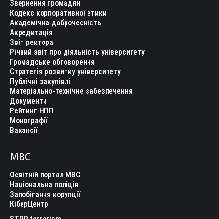
Звернення громадян
Кодекс корпоративної етики
Академічна доброчесність
Акредитація
Звіт ректора
Річний звіт про діяльність університету
Громадське обговорення
Стратегія розвитку університету
Публічні закупівлі
Матеріально-технічне забезпечення
Документи
Рейтинг НПП
Монографії
Вакансії
МВС
Освітній портал МВС
Національна поліція
Запобігання корупції
КіберЦентр
STOP terrorism