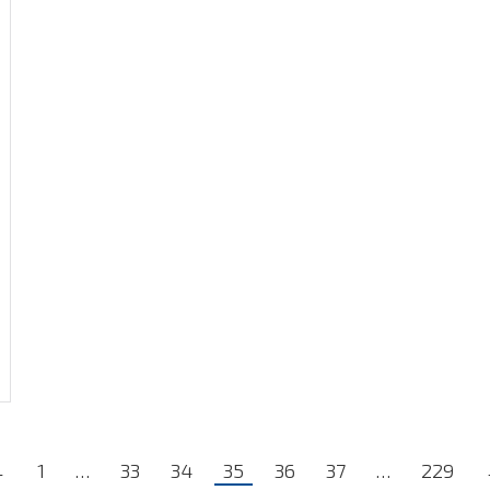
←
1
…
33
34
35
36
37
…
229