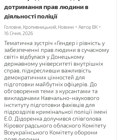
дотримання прав людини в
діяльності поліції
Головне
,
Кропивницький
,
Новини
Автор
ВК
16 Січня, 2026
Тематична зустріч «Гендер і рівність у
забезпеченні прав людини в сучасному
світі» відбулася у Донецькому
державному університеті внутрішніх
справ, підкресливши важливість
демократичних цінностей для
підготовки майбутніх офіцерів. До
обговорення теми з курсантами та
викладачами Навчально-наукового
інституту підготовки фахівців для
підрозділів кримінальної поліції імені
Е.О. Дідоренка долучився співголова
Кіровоградського обласного Комітету
Всеукраїнського Комітету оборони
прав людини…