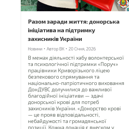
Разом заради життя: донорська
ініціатива на підтримку
захисників України
Новини
Автор
ВК
20 Січня, 2026
В межах діяльності хабу волонтерської
та психологічної підтримки «Поруч»
працівники Криворізького ліцею
безпекового спрямування та
національно-патріотичного виховання
ДонДУВС долучилися до важливої
благодійної ініціативи — здачі
донорської крові для потреб
захисників України. «Донорство крові
— це прояв відповідальності,
небайдужості та громадянської
позиції. Кожна донація є внеском у