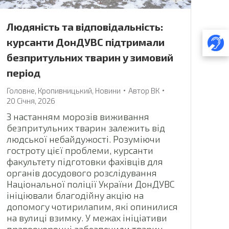
Людяність та відповідальність:
курсанти ДонДУВС підтримали
безпритульних тварин у зимовий
період
Головне
,
Кропивницький
,
Новини
Автор
ВК
20 Січня, 2026
З настанням морозів виживання
безпритульних тварин залежить від
людської небайдужості. Розуміючи
гостроту цієї проблеми, курсанти
факультету підготовки фахівців для
органів досудового розслідування
Національної поліції України ДонДУВС
ініціювали благодійну акцію на
допомогу чотирилапим, які опинилися
на вулиці взимку. У межах ініціативи
правоохоронці забезпечили тварин