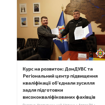
Курс на розвиток: ДонДУВС та
Регіональний центр підвищення
кваліфікації об’єднали зусилля
задля підготовки
висококваліфікованих фахівців
Головне
,
Кропивницький
,
Новини
Автор
ВК