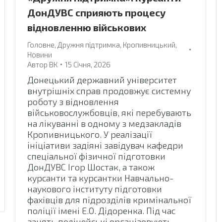
ДонДУВС сприяють процесу
відновленню військових
Головне
,
Дружня підтримка
,
Кропивницький
,
Новини
Автор
ВК
15 Січня, 2026
Донецький державний університет
внутрішніх справ продовжує системну
роботу з відновлення
військовослужбовців, які перебувають
на лікуванні в одному з медзакладів
Кропивницького. У реалізації
ініціативи задіяні завідувач кафедри
спеціальної фізичної підготовки
ДонДУВС Ігор Шостак, а також
курсанти та курсантки Навчально-
наукового інституту підготовки
фахівців для підрозділів кримінальної
поліції імені Е.О. Дідоренка. Під час
занять поліцейські організовують