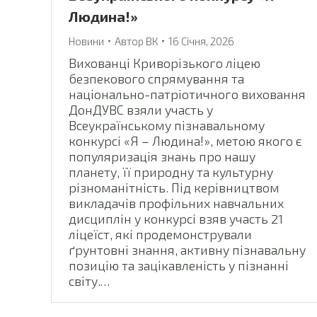
Людина!»
Новини
Автор
ВК
16 Січня, 2026
Вихованці Криворізького ліцею
безпекового спрямування та
національно-патріотичного виховання
ДонДУВС взяли участь у
Всеукраїнському пізнавальному
конкурсі «Я – Людина!», метою якого є
популяризація знань про нашу
планету, її природну та культурну
різноманітність. Під керівництвом
викладачів профільних навчальних
дисциплін у конкурсі взяв участь 21
ліцеїст, які продемонстрували
ґрунтовні знання, активну пізнавальну
позицію та зацікавленість у пізнанні
світу.…