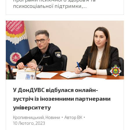
психосоціальної підтримки,…
У ДонДУВС відбулася онлайн-
зустріч із іноземними партнерами
університету
Кропивницький
,
Новини
Автор
ВК
10 Лютого, 2023