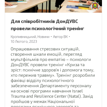
Для співробітників ДонДУВС
провели психологічний тренінг
Кропивницький
,
Новини
Автор
ВК
10 Лютого, 2023
Опрацювання стресових ситуацій,
створення шкали емоцій, перегляд
мультфільмів про емпатію – психологи
ДонДУВС провели тренінг «Криза та
зріст: психічне здоров’я і допомога тому,
хто пережив травму». Тренінг розробили
фахівці відділу психологічного
забезпечення Департаменту персоналу
на основі програми навчання Israel
Trauma and Resilience Center (Natal). Захід
пройшов у межах Національної
програми психічного здоров’я та