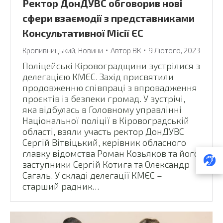
Ректор ДонДУВС обговорив нові
сфери взаємодії з представниками
Консультативної Місії ЄС
Кропивницький
,
Новини
Автор
ВК
9 Лютого, 2023
Поліцейські Кіровоградщини зустрілися з
делегацією КМЄС. Захід присвятили
продовженню співпраці з впровадження
проєктів із безпеки громад. У зустрічі,
яка відбулась в Головному управлінні
Національної поліції в Кіровоградській
області, взяли участь ректор ДонДУВС
Сергій Вітвіцький, керівник обласного
главку відомства Роман Козьяков та його
заступники Сергій Котига та Олександр
Сагаль. У складі делегації КМЄС –
старший радник…