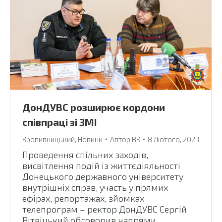
ДонДУВС розширює кордони
співпраці зі ЗМІ
Кропивницький
,
Новини
Автор
ВК
8 Лютого, 2023
Проведення спільних заходів,
висвітлення подій із життєдіяльності
Донецького державного університету
внутрішніх справ, участь у прямих
ефірах, репортажах, зйомках
телепрограм – ректор ДонДУВС Сергій
Вітвіцький обговорив напрями