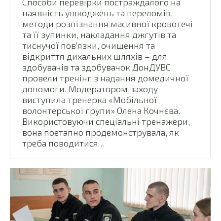
Способи перевірки постраждалого на
наявність ушкоджень та переломів,
методи розпізнання масивної кровотечі
та її зупинки, накладання джгутів та
тиснучої пов’язки, очищення та
відкриття дихальних шляхів – для
здобувачів та здобувачок ДонДУВС
провели тренінг з надання домедичної
допомоги. Модератором заходу
виступила тренерка «Мобільної
волонтерської групи» Олена Кочнєва.
Використовуючи спеціальні тренажери,
вона поетапно продемонструвала, як
треба поводитися…