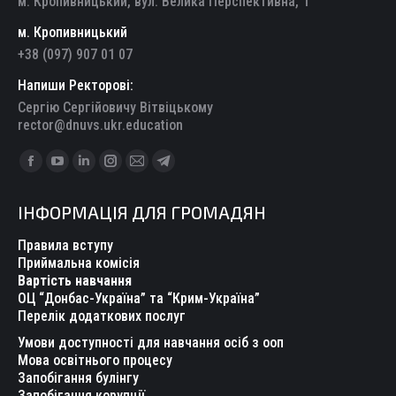
м. Кропивницький, вул. Велика Перспективна, 1
м. Кропивницький
+38 (097) 907 01 07
Напиши Ректорові:
Сергію Сергійовичу Вітвіцькому
rector@dnuvs.ukr.education
Find us on:
Facebook
YouTube
Linkedin
Instagram
Mail
Telegram
page
page
page
page
page
page
ІНФОРМАЦІЯ ДЛЯ ГРОМАДЯН
opens
opens
opens
opens
opens
opens
in
in
in
in
in
in
Правила вступу
new
new
new
new
new
new
Приймальна комісія
Вартість навчання
window
window
window
window
window
window
ОЦ “Донбас-Україна” та “Крим-Україна”
Перелік додаткових послуг
Умови доступності для навчання осіб з ооп
Мова освітнього процесу
Запобігання булінгу
Запобігання корупції