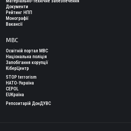
Матеріально-технічне забезпечення
Документи
Рейтинг НПП
Монографії
Вакансії
МВС
Освітній портал МВС
Національна поліція
Запобігання корупції
КіберЦентр
STOP terrorism
НАТО-Україна
CEPOL
EUКраїна
Репозитарій ДонДУВС