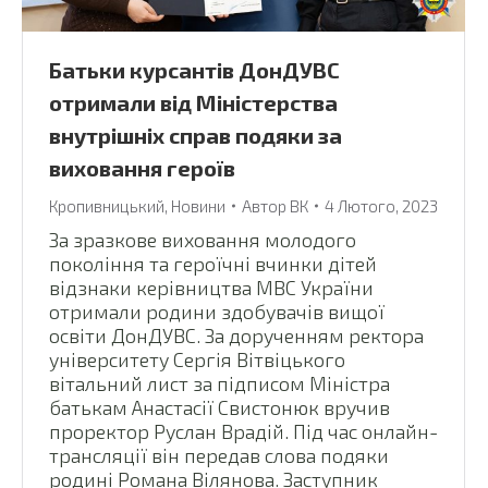
Батьки курсантів ДонДУВС
отримали від Міністерства
внутрішніх справ подяки за
виховання героїв
Кропивницький
,
Новини
Автор
ВК
4 Лютого, 2023
За зразкове виховання молодого
покоління та героїчні вчинки дітей
відзнаки керівництва МВС України
отримали родини здобувачів вищої
освіти ДонДУВС. За дорученням ректора
університету Сергія Вітвіцького
вітальний лист за підписом Міністра
батькам Анастасії Свистонюк вручив
проректор Руслан Врадій. Під час онлайн-
трансляції він передав слова подяки
родині Романа Вілянова. Заступник