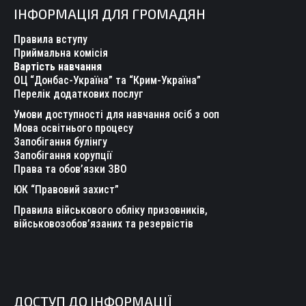
ІНФОРМАЦІЯ ДЛЯ ГРОМАДЯН
opens
opens
opens
opens
opens
opens
in
in
in
in
in
in
Правила вступу
new
new
new
new
new
new
Приймальна комісія
Вартість навчання
window
window
window
window
window
window
ОЦ “Донбас-Україна” та “Крим-Україна”
Перелік додаткових послуг
Умови доступності для навчання осіб з ооп
Мова освітнього процесу
Запобігання булінгу
Запобігання корупції
Права та обов’язки ЗВО
ЮК “Правовий захист”
Правила військового обліку призовників,
військовозобов’язаних та резервістів
ДОСТУП ДО ІНФОРМАЦІЇ