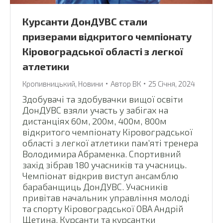
Курсанти ДонДУВС стали
призерами відкритого чемпіонату
Кіровоградської області з легкої
атлетики
Кропивницький
,
Новини
Автор
ВК
25 Січня, 2024
Здобувачі та здобувачки вищої освіти
ДонДУВС взяли участь у забігах на
дистанціях 60м, 200м, 400м, 800м
відкритого чемпіонату Кіровоградської
області з легкої атлетики пам’яті тренера
Володимира Абраменка. Спортивний
захід зібрав 180 учасників та учасниць.
Чемпіонат відкрив виступ ансамблю
барабанщиць ДонДУВС. Учасників
привітав начальник управління молоді
та спорту Кіровоградської ОВА Андрій
Щетина. Курсанти та курсантки