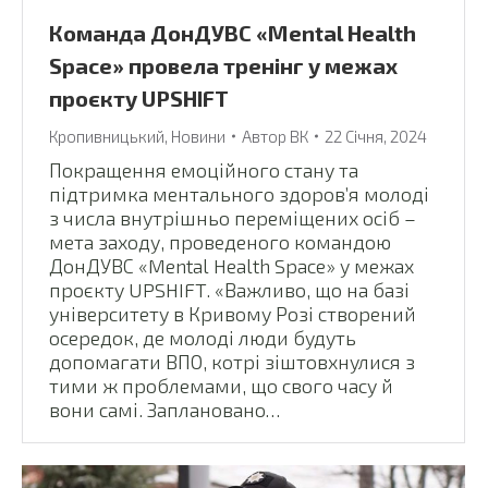
Команда ДонДУВС «Mental Health
Space» провела тренінг у межах
проєкту UPSHIFT
Кропивницький
,
Новини
Автор
ВК
22 Січня, 2024
Покращення емоційного стану та
підтримка ментального здоров’я молоді
з числа внутрішньо переміщених осіб –
мета заходу, проведеного командою
ДонДУВС «Mental Health Space» у межах
проєкту UPSHIFT. «Важливо, що на базі
університету в Кривому Розі створений
осередок, де молоді люди будуть
допомагати ВПО, котрі зіштовхнулися з
тими ж проблемами, що свого часу й
вони самі. Заплановано…