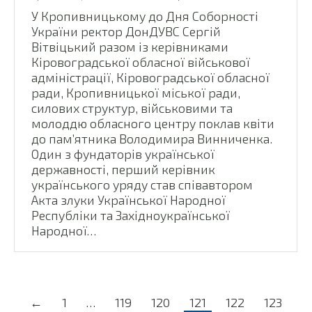
У Кропивницькому до Дня Соборності
України ректор ДонДУВС Сергій
Вітвіцький разом із керівниками
Кіровоградської обласної військової
адміністрації, Кіровоградської обласної
ради, Кропивницької міської ради,
силових структур, військовими та
молоддю обласного центру поклав квіти
до пам’ятника Володимира Винниченка.
Один з фундаторів української
державності, перший керівник
українського уряду став співавтором
Акта злуки Української Народної
Республіки та Західноукраїнської
Народної…
←
1
…
119
120
121
122
123