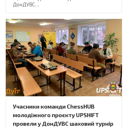
ДонДУВС…
Учасники команди ChessHUB
молодіжного проєкту UPSHIFT
провели у ДонДУВС шаховий турнір