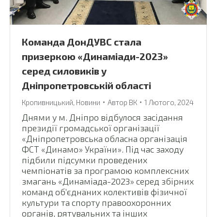
Команда ДонДУВС стала
призеркою «Динаміади-2023»
серед силовиків у
Дніпропетровській області
Кропивницький
,
Новини
Автор
ВК
1 Лютого, 2024
Днями у м. Дніпро відбулося засідання
президії громадської організації
«Дніпропетровська обласна організація
ФСТ «Динамо» України». Під час заходу
підбили підсумки проведених
чемпіонатів за програмою комплексних
змагань «Динаміада-2023» серед збірних
команд об’єднаних колективів фізичної
культури та спорту правоохоронних
органів, рятувальних та інших