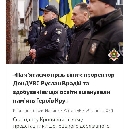
«Памʼятаємо крізь віки»: проректор
ДонДУВС Руслан Врадій та
здобувачі вищої освіти вшанували
памʼять Героїв Крут
Кропивницький
,
Новини
Автор
ВК
29 Січня, 2024
Сьогодні у Кропивницькому
представники Донецького державного