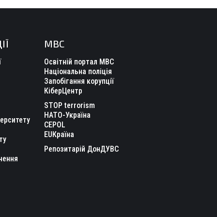
ІЇ
МВС
ї
Освітній портал МВС
Національна поліція
Запобігання корупції
КіберЦентр
STOP terrorism
НАТО-Україна
верситету
CEPOL
EUКраїна
ту
Репозитарій ДонДУВС
чення