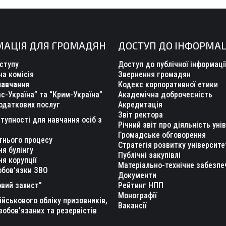
МАЦІЯ ДЛЯ ГРОМАДЯН
ДОСТУП ДО ІНФОРМАЦ
ступу
Доступ до публічної інформаці
а комісія
Звернення громадян
навчання
Кодекс корпоративної етики
с-Україна” та “Крим-Україна”
Академічна доброчесність
одаткових послуг
Акредитація
Звіт ректора
тупності для навчання осіб з
Річний звіт про діяльність уні
Громадське обговорення
тнього процесу
Стратегія розвитку університе
ня булінгу
Публічні закупівлі
ня корупції
Матеріально-технічне забезпе
обов’язки ЗВО
Документи
вий захист”
Рейтинг НПП
Монографії
ійськового обліку призовників,
Вакансії
зобов’язаних та резервістів