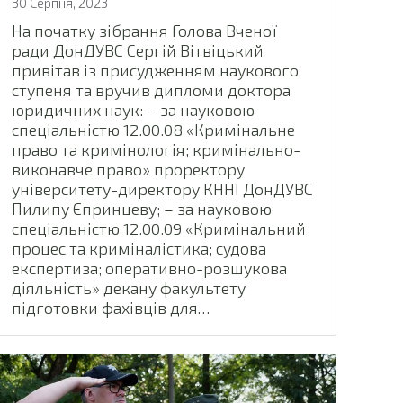
30 Серпня, 2023
На початку зібрання Голова Вченої
ради ДонДУВС Сергій Вітвіцький
привітав із присудженням наукового
ступеня та вручив дипломи доктора
юридичних наук: – за науковою
спеціальністю 12.00.08 «Кримінальне
право та кримінологія; кримінально-
виконавче право» проректору
університету-директору КННІ ДонДУВС
Пилипу Єпринцеву; – за науковою
спеціальністю 12.00.09 «Кримінальний
процес та криміналістика; судова
експертиза; оперативно-розшукова
діяльність» декану факультету
підготовки фахівців для…