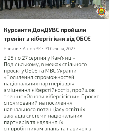
Курсанти ДонДУВС пройшли
тренінг з кібергігієни від ОБСЄ
Новини
Автор
ВК
31 Серпня, 2023
З 25 по 27 серпня у Кам’янці-
Подільському, в межах спільного
проєкту ОБСЄ та МВС України
«Посилення спроможностей
національних партнерів для
зміцнення кіберстійкості», пройшов
тренінг «Основи кібергігієни». Проєкт
спрямований на посилення
навчального потенціалу освітніх
закладів системи національних
партнерів та надання їх
співробітникам знань та навичок з