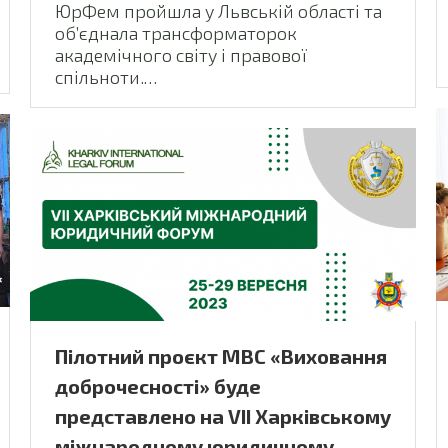
ЮрФем пройшла у Львській області та
обʼєднала трансформаторок
академічного світу і правової
спільноти.…
Пілотний проєкт МВС «Виховання
доброчесності» буде
представлено на VII Харківському
міжнародному юридичному