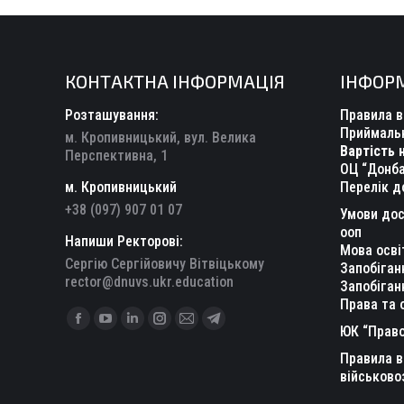
КОНТАКТНА ІНФОРМАЦІЯ
ІНФОР
Розташування:
Правила в
Приймальн
м. Кропивницький, вул. Велика
Вартість 
Перспективна, 1
ОЦ “Донба
м. Кропивницький
Перелік д
+38 (097) 907 01 07
Умови дос
ооп
Напиши Ректорові:
Мова осві
Сергію Сергійовичу Вітвіцькому
Запобіган
rector@dnuvs.ukr.education
Запобіган
Права та 
Find us on:
Facebook
YouTube
Linkedin
Instagram
Mail
Telegram
ЮК “Право
page
page
page
page
page
page
Правила в
opens
opens
opens
opens
opens
opens
військово
in
in
in
in
in
in