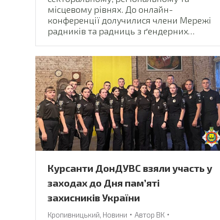
місцевому рівнях. До онлайн-
конференції долучилися члени Мережі
радників та радниць з ґендерних…
Курсанти ДонДУВС взяли участь у
заходах до Дня пам’яті
захисників України
Кропивницький
,
Новини
Автор
ВК