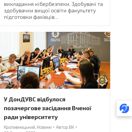
викладання кібербезпеки. Здобувачі та
здобувачки вищої освіти факультету
підготовки фахівців…
У ДонДУВС відбулося
позачергове засідання Вченої
ради університету
Кропивницький
,
Новини
Автор
ВК