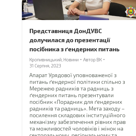
Представниця ДонДУВС
долучилася до презентації
посібника з ґендерних питань
Кропивницький
,
Новини
Автор
ВК
31 Серпня, 2023
Апарат Урядової уповноваженої з
питань ґендерної політики спільно з
Мережею радників та радниць з
ґендерних питань презентували
посібник «Порадник для ґендерних
радників та радниць». Мета заходу –
посилення складових інституційного
механізму забезпечення рівних прав
та можливостей чоловіків і жінок на
секторальному, регіональному та