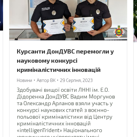
Курсанти ДонДУВС перемогли у
науковому конкурсі
криміналістичних інновацій
Новини
Автор
ВК
29 Серпня, 2023
Здобувачі вищої освіти ЛННІ ім. Е.О.
Дідоренка ДонДУВС Вадим Моргунов
та Олександр Арланов взяли участь у
конкурсі наукових статей з воєнно-
польової криміналістики від Центру
криміналістичних інновацій
«іntelligenTrident» Національного
юридичного університету імені