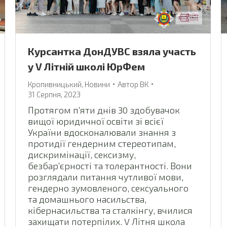
Курсантка ДонДУВС взяла участь
у V Літній школі ЮрФем
Кропивницький
,
Новини
Автор
ВК
31 Серпня, 2023
Протягом п’яти днів 30 здобувачок
вищої юридичної освіти зі всієї
України вдосконалювали знання з
протидії гендерним стереотипам,
дискримінації, сексизму,
безбарʼєрності та толерантності. Вони
розглядали питання чутливої мови,
гендерно зумовленого, сексуального
та домашнього насильства,
кібернасильства та сталкінгу, вчилися
захищати потерпілих. V Літня школа