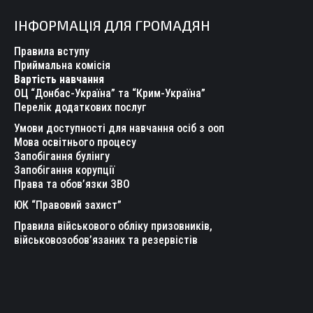
page
page
page
page
page
page
ІНФОРМАЦІЯ ДЛЯ ГРОМАДЯН
opens
opens
opens
opens
opens
opens
in
in
in
in
in
in
Правила вступу
new
new
new
new
new
new
Приймальна комісія
Вартість навчання
window
window
window
window
window
window
ОЦ “Донбас-Україна” та “Крим-Україна”
Перелік додаткових послуг
Умови доступності для навчання осіб з ооп
Мова освітнього процесу
Запобігання булінгу
Запобігання корупції
Права та обов’язки ЗВО
ЮК “Правовий захист”
Правила військового обліку призовників,
військовозобов’язаних та резервістів