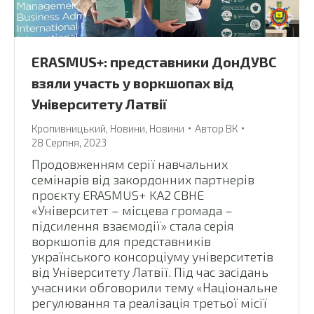
ERASMUS+: представники ДонДУВС
взяли участь у воркшопах від
Університету Латвії
Кропивницький
,
Новини
,
Новини
Автор
ВК
28 Серпня, 2023
Продовженням серії навчальних
семінарів від закордонних партнерів
проєкту ERASMUS+ KA2 CBHE
«Університет – місцева громада –
підсилення взаємодії» стала серія
воркшопів для представників
українського консорціуму університетів
від Університету Латвії. Під час засідань
учасники обговорили тему «Національне
регулювання та реалізація третьої місії