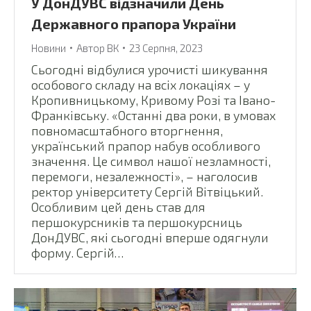
У ДонДУВС відзначили День
Державного прапора України
Новини
Автор
ВК
23 Серпня, 2023
Сьогодні відбулися урочисті шикування
особового складу на всіх локаціях – у
Кропивницькому, Кривому Розі та Івано-
Франківську. «Останні два роки, в умовах
повномасштабного вторгнення,
український прапор набув особливого
значення. Це символ нашої незламності,
перемоги, незалежності», – наголосив
ректор університету Сергій Вітвіцький.
Особливим цей день став для
першокурсників та першокурсниць
ДонДУВС, які сьогодні вперше одягнули
форму. Сергій…