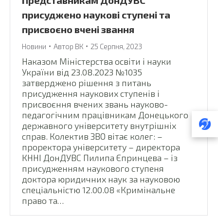
Представникам ДонДУВС
присуджено наукові ступені та
присвоєно вчені звання
Новини
Автор
ВК
25 Серпня, 2023
Наказом Міністерства освіти і науки
України від 23.08.2023 №1035
затверджено рішення з питань
присудження наукових ступенів і
присвоєння вчених звань науково-
педагогічним працівникам Донецького
державного університету внутрішніх
справ. Колектив ЗВО вітає колег: –
проректора університету – директора
КННІ ДонДУВС Пилипа Єпринцева – із
присудженням наукового ступеня
доктора юридичних наук за науковою
спеціальністю 12.00.08 «Кримінальне
право та…