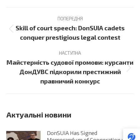
Post
ПОПЕРЕДНЯ
navigation
Skill of court speech: DonSUIA cadets
Previous
conquer prestigious legal contest
post:
НАСТУПНА
Майстерність судової промови: курсанти
Next
ДонДУВС підкорили престижний
post:
правничий конкурс
Актуальні новини
DonSUIA Has Signed
Memorandum of Cooperation with