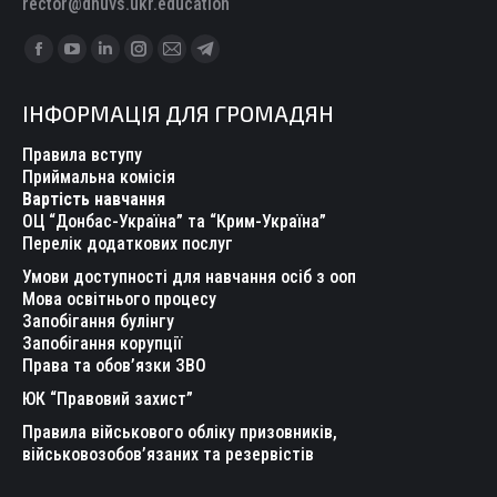
rector@dnuvs.ukr.education
Find us on:
Facebook
YouTube
Linkedin
Instagram
Mail
Telegram
page
page
page
page
page
page
ІНФОРМАЦІЯ ДЛЯ ГРОМАДЯН
opens
opens
opens
opens
opens
opens
in
in
in
in
in
in
Правила вступу
new
new
new
new
new
new
Приймальна комісія
Вартість навчання
window
window
window
window
window
window
ОЦ “Донбас-Україна” та “Крим-Україна”
Перелік додаткових послуг
Умови доступності для навчання осіб з ооп
Мова освітнього процесу
Запобігання булінгу
Запобігання корупції
Права та обов’язки ЗВО
ЮК “Правовий захист”
Правила військового обліку призовників,
військовозобов’язаних та резервістів