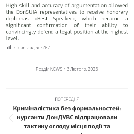
High skill and accuracy of argumentation allowed
the DonSUIA representatives to receive honorary
diplomas «Best Speaker», which became a
significant confirmation of their ability to
convincingly defend a legal position at the highest
level.
Переглядів:
287
Розділ
NEWS
3 Лютого, 2026
Post
ПОПЕРЕДНЯ
navigation
Криміналістика без формальностей:
курсанти ДонДУВС відпрацювали
Previous
тактику огляду місця події та
post: