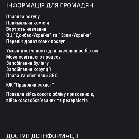
ІНФОРМАЦІЯ ДЛЯ ГРОМАДЯН
opens
opens
opens
opens
opens
opens
in
in
in
in
in
in
Правила вступу
new
new
new
new
new
new
Приймальна комісія
Вартість навчання
window
window
window
window
window
window
ОЦ “Донбас-Україна” та “Крим-Україна”
Перелік додаткових послуг
Умови доступності для навчання осіб з ооп
Мова освітнього процесу
Запобігання булінгу
Запобігання корупції
Права та обов’язки ЗВО
ЮК “Правовий захист”
Правила військового обліку призовників,
військовозобов’язаних та резервістів
ДОСТУП ДО ІНФОРМАЦІЇ