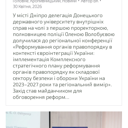
Головне
,
Кропивницький
,
Новини
Автор
ВК
30 Квітня, 2026
У місті Дніпро делегація Донецького
державного університету внутрішніх
справ на чолі з першою проректоркою,
полковницею поліції Оленою Волобуєвою
долучилася до регіональної конференції
«Реформування органів правопорядку в
контексті євроінтеграції України:
імплементація Комплексного
стратегічного плану реформування
органів правопорядку як складової
сектору безпеки і оборони України на
2023–2027 роки та регіональний вимір».
Захід став майданчиком для
обговорення реформ…