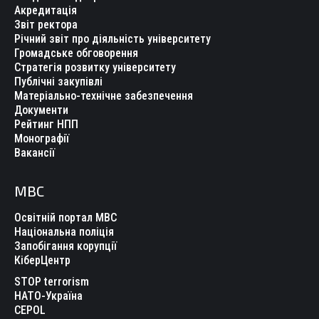
Акредитація
Звіт ректора
Річний звіт про діяльність університету
Громадське обговорення
Стратегія розвитку університету
Публічні закупівлі
Матеріально-технічне забезпечення
Документи
Рейтинг НПП
Монографії
Вакансії
МВС
Освітній портал МВС
Національна поліція
Запобігання корупції
КіберЦентр
STOP terrorism
НАТО-Україна
CEPOL