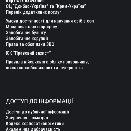
Вартість навчання
window
window
window
window
window
window
ОЦ “Донбас-Україна” та “Крим-Україна”
Перелік додаткових послуг
Умови доступності для навчання осіб з ооп
Мова освітнього процесу
Запобігання булінгу
Запобігання корупції
Права та обов’язки ЗВО
ЮК “Правовий захист”
Правила військового обліку призовників,
військовозобов’язаних та резервістів
ДОСТУП ДО ІНФОРМАЦІЇ
Доступ до публічної інформації
Звернення громадян
Кодекс корпоративної етики
Академічна доброчесність