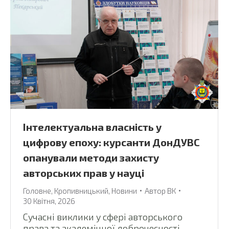
Інтелектуальна власність у
цифрову епоху: курсанти ДонДУВС
опанували методи захисту
авторських прав у науці
Головне
,
Кропивницький
,
Новини
Автор
ВК
30 Квітня, 2026
Сучасні виклики у сфері авторського
права та академічної доброчесності