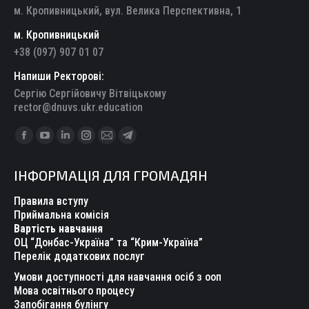
м. Кропивницький, вул. Велика Перспективна, 1
м. Кропивницький
+38 (097) 907 01 07
Напиши Ректорові:
Сергію Сергійовичу Вітвіцькому
rector@dnuvs.ukr.education
Find us on:
Facebook
YouTube
Linkedin
Instagram
Mail
Telegram
page
page
page
page
page
page
ІНФОРМАЦІЯ ДЛЯ ГРОМАДЯН
opens
opens
opens
opens
opens
opens
in
in
in
in
in
in
Правила вступу
new
new
new
new
new
new
Приймальна комісія
Вартість навчання
window
window
window
window
window
window
ОЦ “Донбас-Україна” та “Крим-Україна”
Перелік додаткових послуг
Умови доступності для навчання осіб з ооп
Мова освітнього процесу
Запобігання булінгу