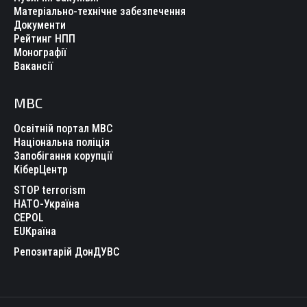
Матеріально-технічне забезпечення
Документи
Рейтинг НПП
Монографії
Вакансії
МВС
Освітній портал МВС
Національна поліція
Запобігання корупції
КіберЦентр
STOP terrorism
НАТО-Україна
CEPOL
EUКраїна
Репозитарій ДонДУВС