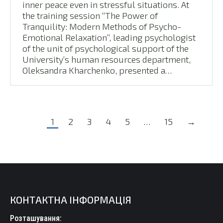
inner peace even in stressful situations. At
the training session “The Power of
Tranquility: Modern Methods of Psycho-
Emotional Relaxation”, leading psychologist
of the unit of psychological support of the
University’s human resources department,
Oleksandra Kharchenko, presented a…
1
2
3
4
5
…
15
→
КОНТАКТНА ІНФОРМАЦІЯ
Розташування: