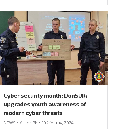
Cyber security month: DonSUIA
upgrades youth awareness of
modern cyber threats
NEWS
Автор
ВК
10 Жовтня, 2024