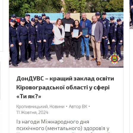
ДонДУВС – кращий заклад освіти
Кіровоградської області у сфері
«Ти як?»
Кропивницький
,
Новини
Автор
ВК
11 Жовтня, 2024
Із нагоди Міжнародного дня
психічного (ментального) здоровʼя у