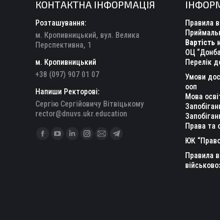
КОНТАКТНА ІНФОРМАЦІЯ
ІНФОР
Розташування:
Правила в
Приймальн
м. Кропивницький, вул. Велика
Вартість 
Перспективна, 1
ОЦ “Донба
м. Кропивницький
Перелік д
+38 (097) 907 01 07
Умови дос
ооп
Напиши Ректорові:
Мова осві
Сергію Сергійовичу Вітвіцькому
Запобіган
rector@dnuvs.ukr.education
Запобіган
Права та 
Find us on:
Facebook
YouTube
Linkedin
Instagram
Mail
Telegram
ЮК “Право
page
page
page
page
page
page
Правила в
opens
opens
opens
opens
opens
opens
військово
in
in
in
in
in
in
new
new
new
new
new
new
window
window
window
window
window
window