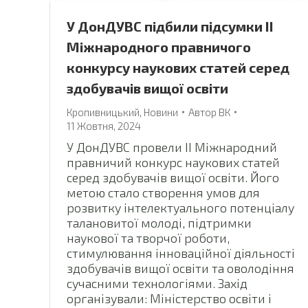
У ДонДУВС підбили підсумки ІІ
Міжнародного правничого
конкурсу наукових статей серед
здобувачів вищої освіти
Кропивницький
,
Новини
Автор
ВК
11 Жовтня, 2024
У ДонДУВС провели ІІ Міжнародний
правничий конкурс наукових статей
серед здобувачів вищої освіти. Його
метою стало створення умов для
розвитку інтелектуального потенціалу
талановитої молоді, підтримки
наукової та творчої роботи,
стимулювання інноваційної діяльності
здобувачів вищої освіти та оволодіння
сучасними технологіями. Захід
організували: Міністерство освіти і