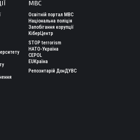
ІЇ
МВС
ї
Освітній портал МВС
Національна поліція
Запобігання корупції
КіберЦентр
STOP terrorism
НАТО-Україна
верситету
CEPOL
EUКраїна
ту
Репозитарій ДонДУВС
чення