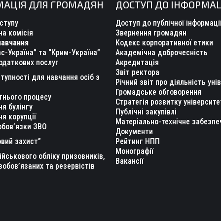
МАЦІЯ ДЛЯ ГРОМАДЯН
ДОСТУП ДО ІНФОРМАЦ
ступу
Доступ до публічної інформаці
а комісія
Звернення громадян
навчання
Кодекс корпоративної етики
с-Україна” та “Крим-Україна”
Академічна доброчесність
одаткових послуг
Акредитація
Звіт ректора
тупності для навчання осіб з
Річний звіт про діяльність уні
Громадське обговорення
тнього процесу
Стратегія розвитку університе
ня булінгу
Публічні закупівлі
ня корупції
Матеріально-технічне забезпе
обов’язки ЗВО
Документи
вий захист”
Рейтинг НПП
Монографії
ійськового обліку призовників,
Вакансії
зобов’язаних та резервістів