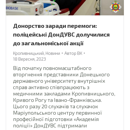
Донорство заради перемоги:
поліцейські ДонДУВС долучилися
до загальноміської акції
Кропивницький
,
Новини
Автор
ВК
18 Вересня, 2023
Від початку повномасштабного
вторгнення представники Донецького
державного університету внутрішніх
справ активно співпрацюють з
медичними закладами Кропивницького,
Кривого Рогу та Івано-Франківська.
Цього разу 20 слухачів та слухачок
Маріупольського центру первинної
професійної підготовки «Академія
поліції» ДонДУВС підтримали