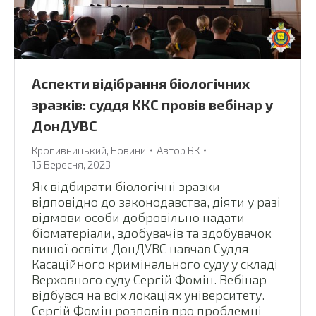
Аспекти відібрання біологічних
зразків: суддя ККС провів вебінар у
ДонДУВС
Кропивницький
,
Новини
Автор
ВК
15 Вересня, 2023
Як відбирати біологічні зразки
відповідно до законодавства, діяти у разі
відмови особи добровільно надати
біоматеріали, здобувачів та здобувачок
вищої освіти ДонДУВС навчав Суддя
Касаційного кримінального суду у складі
Верховного суду Сергій Фомін. Вебінар
відбувся на всіх локаціях університету.
Сергій Фомін розповів про проблемні