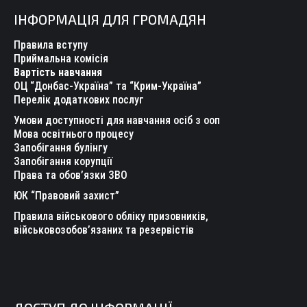
page
page
page
page
page
page
ІНФОРМАЦІЯ ДЛЯ ГРОМАДЯН
opens
opens
opens
opens
opens
opens
in
in
in
in
in
in
Правила вступу
new
new
new
new
new
new
Приймальна комісія
Вартість навчання
window
window
window
window
window
window
ОЦ “Донбас-Україна” та “Крим-Україна”
Перелік додаткових послуг
Умови доступності для навчання осіб з ооп
Мова освітнього процесу
Запобігання булінгу
Запобігання корупції
Права та обов’язки ЗВО
ЮК “Правовий захист”
Правила військового обліку призовників,
військовозобов’язаних та резервістів