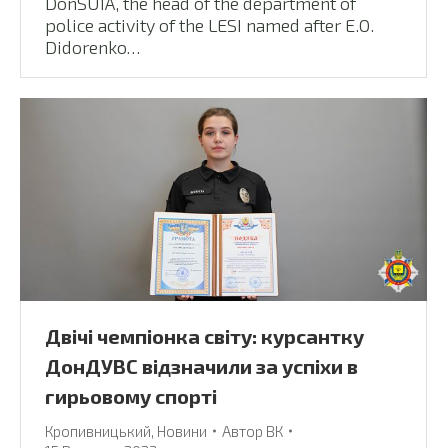
DonSUIA, the head of the department of
police activity of the LESI named after E.O.
Didorenko…
Двічі чемпіонка світу: курсантку
ДонДУВС відзначили за успіхи в
гирьовому спорті
Кропивницький
,
Новини
Автор
ВК