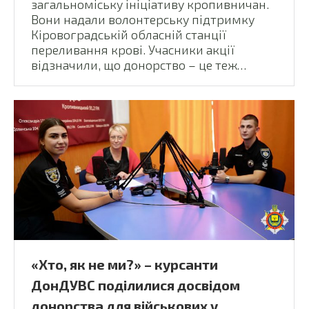
загальноміську ініціативу кропивничан.
Вони надали волонтерську підтримку
Кіровоградській обласній станції
переливання крові. Учасники акції
відзначили, що донорство – це теж…
«Хто, як не ми?» – курсанти
ДонДУВС поділилися досвідом
донорства для військових у