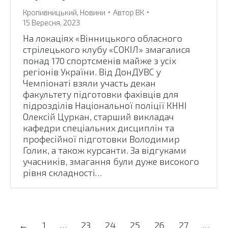
Кропивницький
,
Новини
Автор
ВК
15 Вересня, 2023
На локаціях «Вінницького обласного
стрілецького клубу «СОКІЛ» змагалися
понад 170 спортсменів майже з усіх
регіонів України. Від ДонДУВС у
Чемпіонаті взяли участь декан
факультету підготовки фахівців для
підрозділів Національної поліції КННІ
Олексій Цуркан, старший викладач
кафедри спеціальних дисциплін та
професійної підготовки Володимир
Голик, а також курсанти. За відгуками
учасників, змагання були дуже високого
рівня складності…
←
1
…
23
24
25
26
27
…