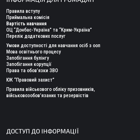
opens
opens
opens
opens
opens
opens
in
in
in
in
in
in
Правила вступу
new
new
new
new
new
new
Приймальна комісія
Вартість навчання
window
window
window
window
window
window
ОЦ “Донбас-Україна” та “Крим-Україна”
Перелік додаткових послуг
Умови доступності для навчання осіб з ооп
Мова освітнього процесу
Запобігання булінгу
Запобігання корупції
Права та обов’язки ЗВО
ЮК “Правовий захист”
Правила військового обліку призовників,
військовозобов’язаних та резервістів
ДОСТУП ДО ІНФОРМАЦІЇ