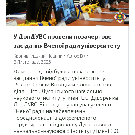
У ДонДУВС провели позачергове
засідання Вченої ради університету
Кропивницький
,
Новини
Автор
ВК
8 Листопада, 2023
8 листопада відбулося позачергове
засідання Вченої ради університету.
Ректор Сергій Вітвіцький доповів про
діяльність Луганського навчально-
наукового інституту імені Е.О. Дідоренка
ДонДУВС. Він акцентував увагу членів
Вченої ради на забезпеченні
передислокації відокремленого
структурного підрозділу Луганського
навчально-наукового інституту імені Е.О.