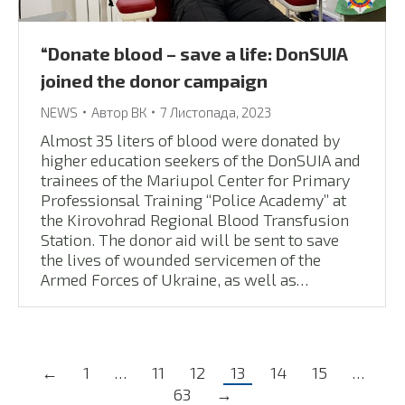
“Donate blood – save a life: DonSUIA
joined the donor campaign
NEWS
Автор
ВК
7 Листопада, 2023
Almost 35 liters of blood were donated by
higher education seekers of the DonSUIA and
trainees of the Mariupol Center for Primary
Professionsal Training “Police Academy” at
the Kirovohrad Regional Blood Transfusion
Station. The donor aid will be sent to save
the lives of wounded servicemen of the
Armed Forces of Ukraine, as well as…
←
1
…
11
12
13
14
15
…
63
→