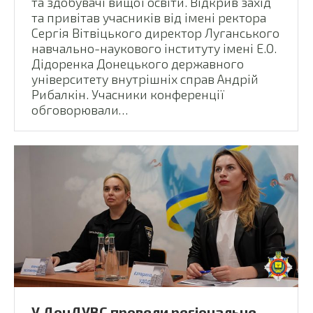
та здобувачі вищої освіти. Відкрив захід
та привітав учасників від імені ректора
Сергія Вітвіцького директор Луганського
навчально-наукового інституту імені Е.О.
Дідоренка Донецького державного
університету внутрішніх справ Андрій
Рибалкін. Учасники конференції
обговорювали…
У ДонДУВС провели регіональне