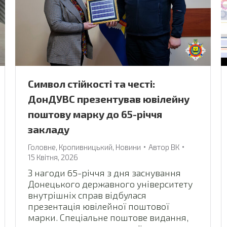
Символ стійкості та честі:
ДонДУВС презентував ювілейну
поштову марку до 65-річчя
закладу
Головне
,
Кропивницький
,
Новини
Автор
ВК
15 Квітня, 2026
З нагоди 65-річчя з дня заснування
Донецького державного університету
внутрішніх справ відбулася
презентація ювілейної поштової
марки. Спеціальне поштове видання,