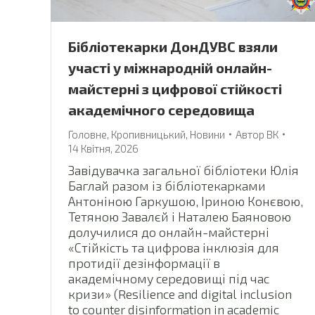
Бібліотекарки ДонДУВС взяли
участі у міжнародній онлайн-
майстерні з цифрової стійкості
академічного середовища
Головне
,
Кропивницький
,
Новини
Автор
ВК
14 Квітня, 2026
Завідувачка загальної бібліотеки Юлія
Баглай разом із бібліотекарками
Антоніною Гаркушою, Іриною Конєвою,
Тетяною Завалєй і Наталею Баяновою
долучилися до онлайн-майстерні
«Стійкість та цифрова інклюзія для
протидії дезінформації в
академічному середовищі під час
кризи» (Resilience and digital inclusion
to counter disinformation in academic