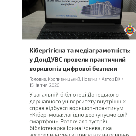
Кібергігієна та медіаграмотність:
у ДонДУВС провели практичний
воркшоп із цифрової безпеки
Головне
,
Кропивницький
,
Новини
Автор
ВК
15 Квітня, 2026
У загальній бібліотеці Донецького
державного університету внутрішніх
справ відбувся воркшоп-практикум
«Кібер-мова: лагідно деокупуємо свій
смартфон». Розпочала зустріч
бібліотекарка Ірина Конєва, яка
зосередила увагу присутніх на основах