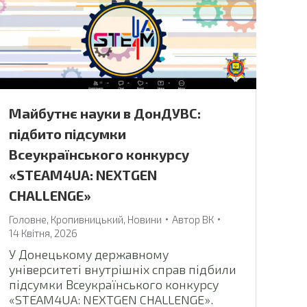
Майбутнє науки в ДонДУВС:
підбито підсумки
Всеукраїнського конкурсу
«STEAM4UA: NEXTGEN
CHALLENGE»
Головне
,
Кропивницький
,
Новини
Автор
ВК
14 Квітня, 2026
У Донецькому державному
університеті внутрішніх справ підбили
підсумки Всеукраїнського конкурсу
«STEAM4UA: NEXTGEN CHALLENGE».