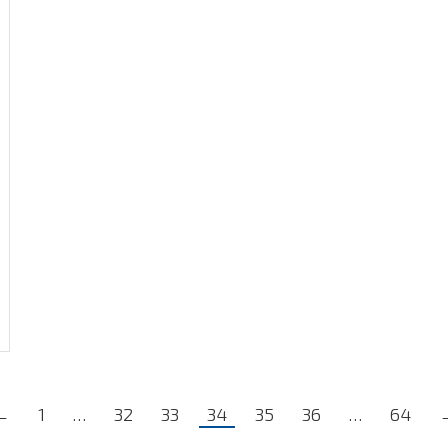
←
1
…
32
33
34
35
36
…
64