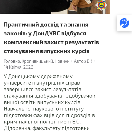
Практичний досвід та знання
законів: у ДонДУВС відбувся
комплексний захист результатів
стажування випускних курсів
Головне
,
Кропивницький
,
Новини
Автор
ВК
14 Квітня, 2026
У Донецькому державному
університеті внутрішніх справ
завершився захист результатів
стажування здобувачів і здобувачок
вищої освіти випускних курсів
Навчально-наукового інституту
підготовки фахівців для підрозділів
кримінальної поліції імені Е.О.
Дідоренка, факультету підготовки