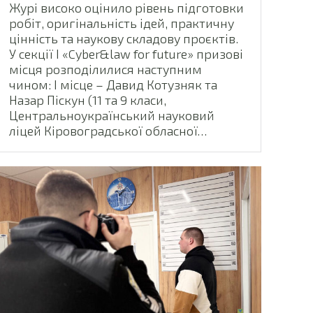
Журі високо оцінило рівень підготовки
робіт, оригінальність ідей, практичну
цінність та наукову складову проєктів.
У секції І «Cyber&law for future» призові
місця розподілилися наступним
чином: І місце – Давид Котузняк та
Назар Піскун (11 та 9 класи,
Центральноукраїнський науковий
ліцей Кіровоградської обласної…