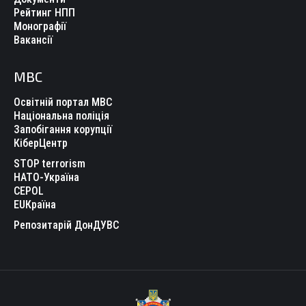
Рейтинг НПП
Монографії
Вакансії
МВС
Освітній портал МВС
Національна поліція
Запобігання корупції
КіберЦентр
STOP terrorism
НАТО-Україна
CEPOL
EUКраїна
Репозитарій ДонДУВС