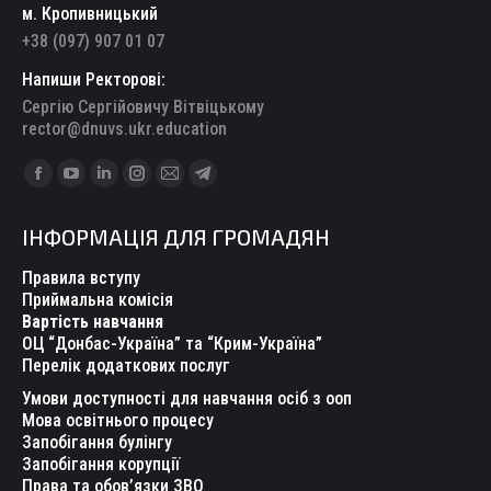
м. Кропивницький
+38 (097) 907 01 07
Напиши Ректорові:
Сергію Сергійовичу Вітвіцькому
rector@dnuvs.ukr.education
Find us on:
Facebook
YouTube
Linkedin
Instagram
Mail
Telegram
page
page
page
page
page
page
ІНФОРМАЦІЯ ДЛЯ ГРОМАДЯН
opens
opens
opens
opens
opens
opens
in
in
in
in
in
in
Правила вступу
new
new
new
new
new
new
Приймальна комісія
Вартість навчання
window
window
window
window
window
window
ОЦ “Донбас-Україна” та “Крим-Україна”
Перелік додаткових послуг
Умови доступності для навчання осіб з ооп
Мова освітнього процесу
Запобігання булінгу
Запобігання корупції
Права та обов’язки ЗВО