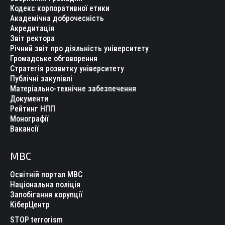
Кодекс корпоративної етики
Академічна доброчесність
Акредитація
Звіт ректора
Річний звіт про діяльність університету
Громадське обговорення
Стратегія розвитку університету
Публічні закупівлі
Матеріально-технічне забезпечення
Документи
Рейтинг НПП
Монографії
Вакансії
МВС
Освітній портал МВС
Національна поліція
Запобігання корупції
КіберЦентр
STOP terrorism