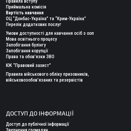
Правила вступу
new
new
new
new
new
new
Приймальна комісія
Вартість навчання
window
window
window
window
window
window
ОЦ “Донбас-Україна” та “Крим-Україна”
Перелік додаткових послуг
Умови доступності для навчання осіб з ооп
Мова освітнього процесу
Запобігання булінгу
Запобігання корупції
Права та обов’язки ЗВО
ЮК “Правовий захист”
Правила військового обліку призовників,
військовозобов’язаних та резервістів
ДОСТУП ДО ІНФОРМАЦІЇ
Доступ до публічної інформації
Звернення громадян