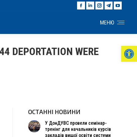
Facebook
Linkedin
Instagram
Telegram
YouTu
page
page
page
page
page
opens
opens
opens
opens
opens
МЕНЮ
in
in
in
in
in
new
new
new
new
new
window
window
window
window
windo
Ві
944 DEPORTATION WERE
ОСТАННІ НОВИНИ
У ДонДУВС провели семінар-
тренінг для начальників курсів
закладів вищої освіти системи