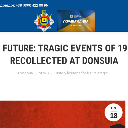
овідок +38 (099) 422 00 96
 FUTURE: TRAGIC EVENTS OF 1
RECOLLECTED AT DONSUIA
You are here:
Головна
NEWS
History lessons for future: tragic…
ТРА
18