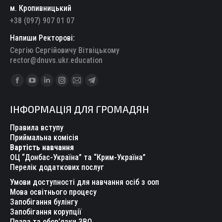
м. Кропивницький
+38 (097) 907 01 07
Напиши Ректорові:
Сергію Сергійовичу Вітвіцькому
rector@dnuvs.ukr.education
Find us on:
Facebook
YouTube
Linkedin
Instagram
Mail
Telegram
page
page
page
page
page
page
ІНФОРМАЦІЯ ДЛЯ ГРОМАДЯН
opens
opens
opens
opens
opens
opens
in
in
in
in
in
in
Правила вступу
new
new
new
new
new
new
Приймальна комісія
Вартість навчання
window
window
window
window
window
window
ОЦ “Донбас-Україна” та “Крим-Україна”
Перелік додаткових послуг
Умови доступності для навчання осіб з ооп
Мова освітнього процесу
Запобігання булінгу
Запобігання корупції
Права та обов’язки ЗВО