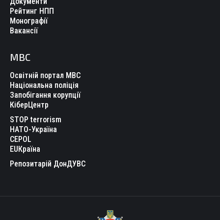
Документи
Рейтинг НПП
Монографії
Вакансії
МВС
Освітній портал МВС
Національна поліція
Запобігання корупції
КіберЦентр
STOP terrorism
НАТО-Україна
CEPOL
EUКраїна
Репозитарій ДонДУВС