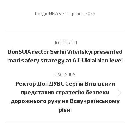
Розділ
NEWS
11 Травня, 2026
Post
ПОПЕРЕДНЯ
navigation
DonSUIA rector Serhii Vitvitskyi presented
Previous
road safety strategy at All-Ukrainian level
post:
НАСТУПНА
Ректор ДонДУВС Сергій Вітвіцький
представив стратегію безпеки
Next
дорожнього руху на Всеукраїнському
post:
рівні