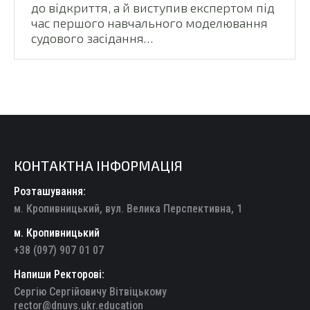
до відкриття, а й виступив експертом під
час першого навчального моделювання
судового засідання…
КОНТАКТНА ІНФОРМАЦІЯ
Розташування:
м. Кропивницький, вул. Велика Перспективна, 1
м. Кропивницький
+38 (097) 907 01 07
Напиши Ректорові:
Сергію Сергійовичу Вітвіцькому
rector@dnuvs.ukr.education