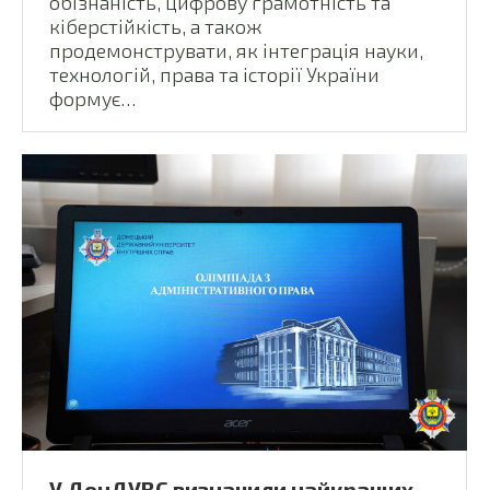
обізнаність, цифрову грамотність та
кіберстійкість, а також
продемонструвати, як інтеграція науки,
технологій, права та історії України
формує…
У ДонДУВС визначили найкращих