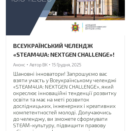
ВСЕУКРАЇНСЬКИЙ ЧЕЛЕНДЖ
«STEAM4UA: NEXTGEN CHALLENGE»!
Анонс
Автор
ВК
15 Грудня, 2025
Шановні інноватори! Запрошуємо вас
взяти участь у Всеукраїнському челенджі
«STEAM4UA: NEXTGEN CHALLENGE», який
окреслює інноваційні тенденції розвитку
освіти та має на меті розвиток
дослідницьких, інженерних і креативних
компетентностей молоді. Долучаючись
до челенджу, ви зможете сформувати
STEАМ-культуру, підвищити правову