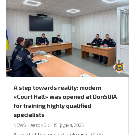
A step towards reality: modern
«Court Hall» was opened at DonSUIA
for training highly qualified
specialists
NEWS
Автор
ВК
15 Грудня, 2025
As part of the week «LawSpace_2025: