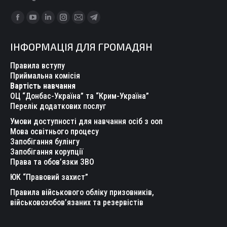
Find us on:
Facebook
YouTube
Linkedin
Instagram
Mail
Telegram
page
page
page
page
page
page
ІНФОРМАЦІЯ ДЛЯ ГРОМАДЯН
opens
opens
opens
opens
opens
opens
in
in
in
in
in
in
Правила вступу
new
new
new
new
new
new
Приймальна комісія
Вартість навчання
window
window
window
window
window
window
ОЦ “Донбас-Україна” та “Крим-Україна”
Перелік додаткових послуг
Умови доступності для навчання осіб з ооп
Мова освітнього процесу
Запобігання булінгу
Запобігання корупції
Права та обов’язки ЗВО
ЮК “Правовий захист”
Правила військового обліку призовників,
військовозобов’язаних та резервістів