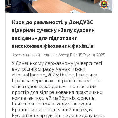
Крок до реальності: у ДонДУВС
відкрили сучасну «Залу судових
засідань» для підготовки
висококваліфікованих фахівців
Кропивницький
,
Новини
Автор
ВК
15 Грудня, 2025
У Донецькому державному університеті
внутрішніх справ у межах тижня
«ПравоПростір_2025: Освіта. Практика.
Правова держава» запрацювала сучасна
«Зала судових засідань» – навчальний
простір для відпрацювання практичних
компетентностей майбутніх юристів.
Почесним гостем заходу став суддя
Кропивницького апеляційного суду
Руслан Бондарчук. Він не лише долучився