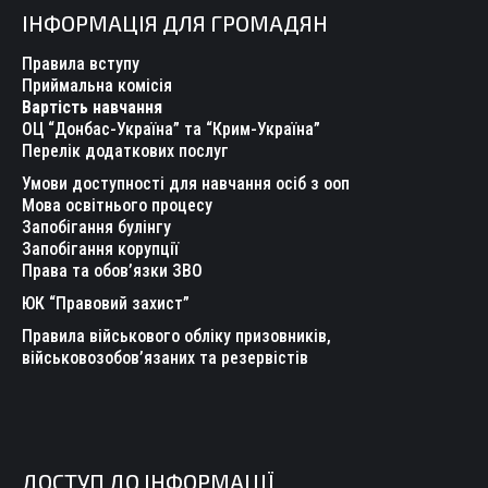
page
page
page
page
page
page
ІНФОРМАЦІЯ ДЛЯ ГРОМАДЯН
opens
opens
opens
opens
opens
opens
in
in
in
in
in
in
Правила вступу
new
new
new
new
new
new
Приймальна комісія
Вартість навчання
window
window
window
window
window
window
ОЦ “Донбас-Україна” та “Крим-Україна”
Перелік додаткових послуг
Умови доступності для навчання осіб з ооп
Мова освітнього процесу
Запобігання булінгу
Запобігання корупції
Права та обов’язки ЗВО
ЮК “Правовий захист”
Правила військового обліку призовників,
військовозобов’язаних та резервістів
ДОСТУП ДО ІНФОРМАЦІЇ