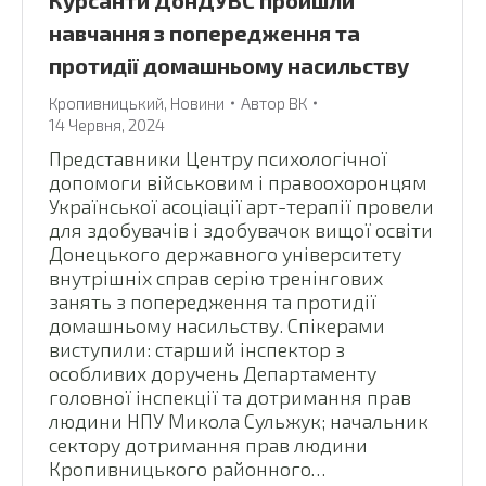
Курсанти ДонДУВС пройшли
навчання з попередження та
протидії домашньому насильству
Кропивницький
,
Новини
Автор
ВК
14 Червня, 2024
Представники Центру психологічної
допомоги військовим і правоохоронцям
Української асоціації арт-терапії провели
для здобувачів і здобувачок вищої освіти
Донецького державного університету
внутрішніх справ серію тренінгових
занять з попередження та протидії
домашньому насильству. Спікерами
виступили: старший інспектор з
особливих доручень Департаменту
головної інспекції та дотримання прав
людини НПУ Микола Сульжук; начальник
сектору дотримання прав людини
Кропивницького районного…