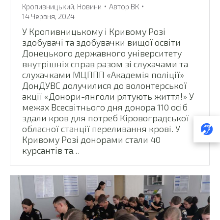
Кропивницький
,
Новини
Автор
ВК
14 Червня, 2024
У Кропивницькому і Кривому Розі
здобувачі та здобувачки вищої освіти
Донецького державного університету
внутрішніх справ разом зі слухачами та
слухачками МЦППП «Академія поліції»
ДонДУВС долучилися до волонтерської
акції «Донори-янголи рятують життя!» У
межах Всесвітнього дня донора 110 осіб
здали кров для потреб Кіровоградської
обласної станції переливання крові. У
Кривому Розі донорами стали 40
курсантів та…