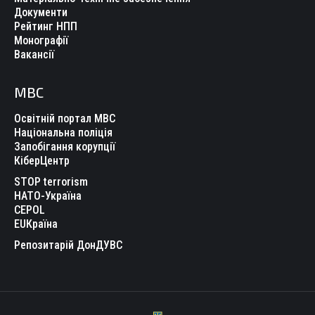
Документи
Рейтинг НПП
Монографії
Вакансії
МВС
Освітній портал МВС
Національна поліція
Запобігання корупції
КіберЦентр
STOP terrorism
НАТО-Україна
CEPOL
EUКраїна
Репозитарій ДонДУВС