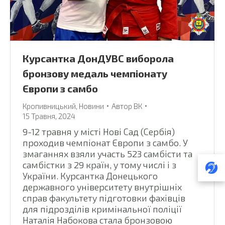
Курсантка ДонДУВС виборола
бронзову медаль чемпіонату
Європи з самбо
Кропивницький
,
Новини
Автор
ВК
15 Травня, 2024
9-12 травня у місті Нові Сад (Сербія)
проходив чемпіонат Європи з самбо. У
змаганнях взяли участь 523 самбісти та
самбістки з 29 країн, у тому числі і з
України. Курсантка Донецького
державного університету внутрішніх
справ факультету підготовки фахівців
для підрозділів кримінальної поліції
Наталія Набокова стала бронзовою