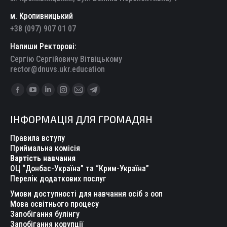
м. Кропивницький
+38 (097) 907 01 07
Напиши Ректорові:
Сергію Сергійовичу Вітвіцькому
rector@dnuvs.ukr.education
Find us on:
Facebook
YouTube
Linkedin
Instagram
Mail
Telegram
page
page
page
page
page
page
ІНФОРМАЦІЯ ДЛЯ ГРОМАДЯН
opens
opens
opens
opens
opens
opens
in
in
in
in
in
in
Правила вступу
new
new
new
new
new
new
Приймальна комісія
Вартість навчання
window
window
window
window
window
window
ОЦ “Донбас-Україна” та “Крим-Україна”
Перелік додаткових послуг
Умови доступності для навчання осіб з ооп
Мова освітнього процесу
Запобігання булінгу
Запобігання корупції