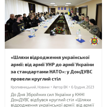
«Шляхи відродження української
армії: від армії УНР до армії України
за стандартами НАТО»: у ДонДУВС
провели круглий стіл
Кропивницький
,
Новини
Автор
ВК
6 Грудня, 2023
До Дня Збройних сил України у КННІ
ДонДУВС відбувся круглий стіл «Шляхи
відродження української армії: від армії