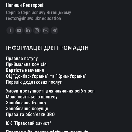
Напиши Ректорові:
Сергію Сергійовичу Вітвіцькому
rector@dnuvs.ukr.education
Find us on:
Facebook
YouTube
Linkedin
Instagram
Mail
Telegram
page
page
page
page
page
page
ІНФОРМАЦІЯ ДЛЯ ГРОМАДЯН
opens
opens
opens
opens
opens
opens
in
in
in
in
in
in
Правила вступу
new
new
new
new
new
new
Приймальна комісія
Вартість навчання
window
window
window
window
window
window
ОЦ “Донбас-Україна” та “Крим-Україна”
Перелік додаткових послуг
Умови доступності для навчання осіб з ооп
Мова освітнього процесу
Запобігання булінгу
Запобігання корупції
Права та обов’язки ЗВО
ЮК “Правовий захист”