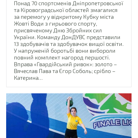
Понад 70 спортсменів Дніпропетровської
та Кіровоградської областей змагалися
за перемогу у відкритому Кубку міста
Жовті Води з гирьового спорту,
присвяченому Дню Збройних сил
України. Команду ДонДУВС представили
13 здобувачів та здобувачок вищої освіти.
У напруженій боротьбі вони вибороли
повний комплект нагород першості.
Вправа «Гвардійський ривок»: золото –
Вячеслав Пава та Єгор Соболь; срібло –
Катерина…