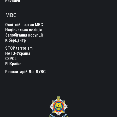
Вакансії
МВС
Освітній портал МВС
Національна поліція
Запобігання корупції
КіберЦентр
STOP terrorism
НАТО-Україна
CEPOL
EUКраїна
Репозитарій ДонДУВС