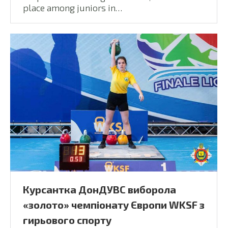
place among juniors in…
Курсантка ДонДУВС виборола
«золото» чемпіонату Європи WKSF з
гирьового спорту