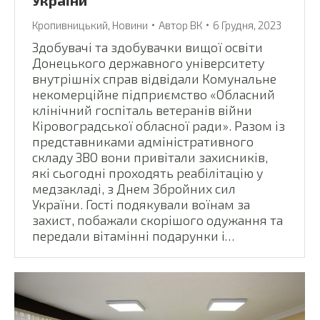
України
Кропивницький
,
Новини
Автор
ВК
6 Грудня, 2023
Здобувачі та здобувачки вищої освіти
Донецького державного університету
внутрішніх справ відвідали Комунальне
некомерційне підприємство «Обласний
клінічний госпіталь ветеранів війни
Кіровоградської обласної ради». Разом із
представниками адміністративного
складу ЗВО вони привітали захисників,
які сьогодні проходять реабілітацію у
медзакладі, з Днем Збройних сил
України. Гості подякували воїнам за
захист, побажали скорішого одужання та
передали вітамінні подарунки і…