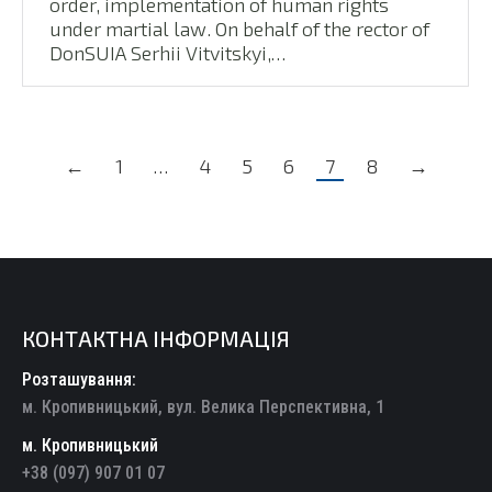
order, implementation of human rights
under martial law. On behalf of the rector of
DonSUIA Serhii Vitvitskyi,…
←
1
…
4
5
6
7
8
→
КОНТАКТНА ІНФОРМАЦІЯ
Розташування:
м. Кропивницький, вул. Велика Перспективна, 1
м. Кропивницький
+38 (097) 907 01 07