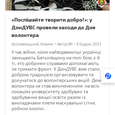
«Поспішайте творити добро!»: у
ДонДУВС провели заходи до Дня
волонтера
Кропивницький
,
Новини
Автор
ВК
6 Грудня, 2023
У час війни, коли найвідважніші українці
захищають Батьківщину на полі бою, є й
ті, хто добрими справами допомагають
їм тримати фронт. У ДонДУВС вже стало
доброю традицією організовувати та
долучатися до волонтерських акцій. День
волонтера не став виключенням: на всіх
локаціях університету здобувачі та
здобувачки вищої освіти разом із
викладачами плели маскувальні сітки,
робили окопні…