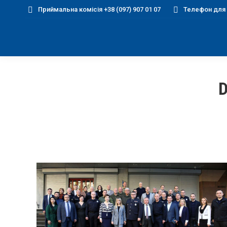
Приймальна комісія +38 (097) 907 01 07
Телефон для д
D