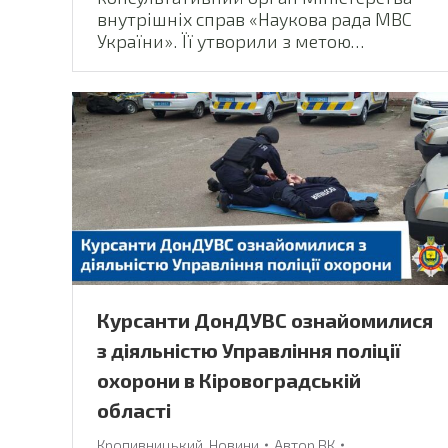
внутрішніх справ «Наукова рада МВС
України». Її утворили з метою…
Курсанти ДонДУВС ознайомилися
з діяльністю Управління поліції
охорони в Кіровоградській
області
Кропивницький
,
Новини
Автор
ВК