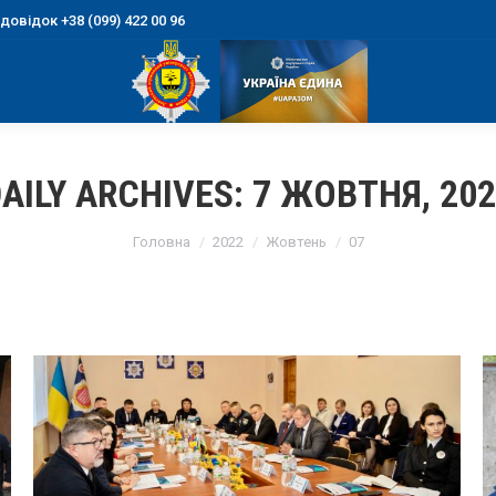
овідок +38 (099) 422 00 96
AILY ARCHIVES:
7 ЖОВТНЯ, 20
You are here:
Головна
2022
Жовтень
07