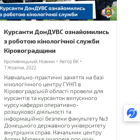
Курсанти ДонДУВС ознайомились
з роботою кінологічної служби
Кіровоградщини
Кропивницький
,
Новини
Автор
ВК
7 Жовтня, 2022
Навчально-практичні заняття на базі
кінологічного центру ГУНП в
Кіровоградській області провели для
курсантів та курсанток випускного
курсу кафедри оперативно-
розшукової діяльності та
інформаційної безпеки факультету №3
Донецького державного університету
внутрішніх справ. Начальник центру
Артем Матвєєв розповів про роль