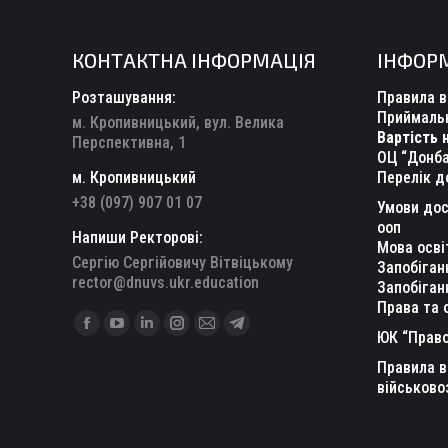
КОНТАКТНА ІНФОРМАЦІЯ
ІНФОР
Розташування:
Правила в
Приймальн
м. Кропивницький, вул. Велика
Вартість 
Перспективна, 1
ОЦ “Донба
м. Кропивницький
Перелік д
+38 (097) 907 01 07
Умови дос
ооп
Напиши Ректорові:
Мова осві
Сергію Сергійовичу Вітвіцькому
Запобіган
rector@dnuvs.ukr.education
Запобіган
Права та 
Find us on:
Facebook
YouTube
Linkedin
Instagram
Mail
Telegram
ЮК “Право
page
page
page
page
page
page
Правила в
opens
opens
opens
opens
opens
opens
військово
in
in
in
in
in
in
new
new
new
new
new
new