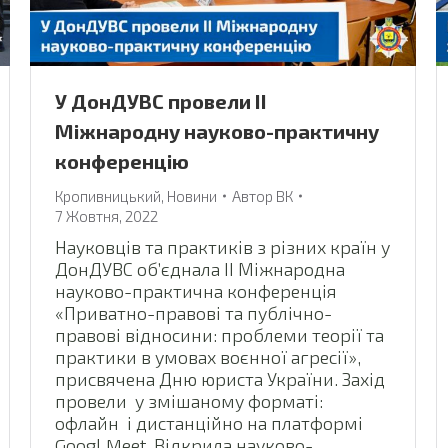
У ДонДУВС провели ІІ
Міжнародну науково-практичну
конференцію
Кропивницький
,
Новини
Автор
ВК
7 Жовтня, 2022
Науковців та практиків з різних країн у
ДонДУВС об’єднала ІІ Міжнародна
науково-практична конференція
«Приватно-правові та публічно-
правові відносини: проблеми теорії та
практики в умовах воєнної агресії»,
присвячена Дню юриста України. Захід
провели у змішаному форматі:
офлайн і дистанційно на платформі
Googl Meet. Відкрила науково-