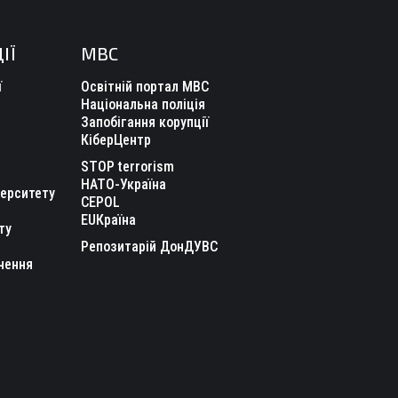
ІЇ
МВС
ї
Освітній портал МВС
Національна поліція
Запобігання корупції
КіберЦентр
STOP terrorism
НАТО-Україна
верситету
CEPOL
EUКраїна
ту
Репозитарій ДонДУВС
чення