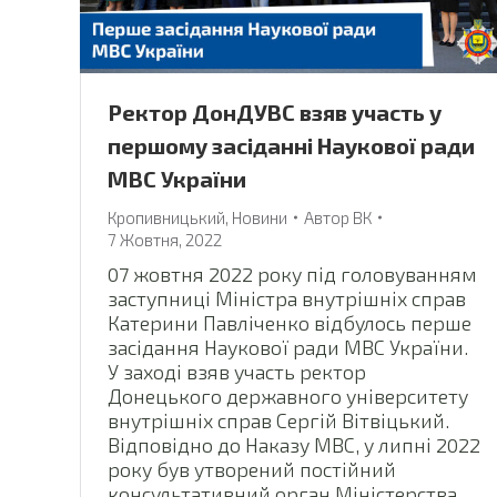
Ректор ДонДУВС взяв участь у
першому засіданні Наукової ради
МВС України
Кропивницький
,
Новини
Автор
ВК
7 Жовтня, 2022
07 жовтня 2022 року під головуванням
заступниці Міністра внутрішніх справ
Катерини Павліченко відбулось перше
засідання Наукової ради МВС України.
У заході взяв участь ректор
Донецького державного університету
внутрішніх справ Сергій Вітвіцький.
Відповідно до Наказу МВС, у липні 2022
року був утворений постійний
консультативний орган Міністерства