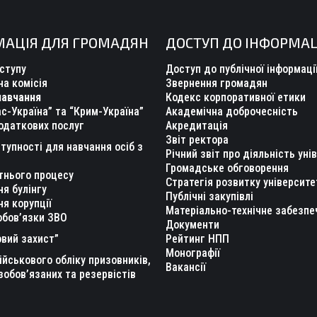
МАЦІЯ ДЛЯ ГРОМАДЯН
ДОСТУП ДО ІНФОРМАЦ
ступу
Доступ до публічної інформаці
а комісія
Звернення громадян
навчання
Кодекс корпоративної етики
с-Україна” та “Крим-Україна”
Академічна доброчесність
одаткових послуг
Акредитація
Звіт ректора
тупності для навчання осіб з
Річний звіт про діяльність уні
Громадське обговорення
тнього процесу
Стратегія розвитку університе
ня булінгу
Публічні закупівлі
ня корупції
Матеріально-технічне забезпе
обов’язки ЗВО
Документи
вий захист”
Рейтинг НПП
Монографії
ійськового обліку призовників,
Вакансії
зобов’язаних та резервістів