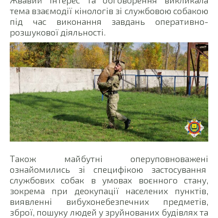
Жвавий інтерес та обговорення викликала
тема взаємодії кінологів зі службовою собакою
під час виконання завдань оперативно-
розшукової діяльності.
Також майбутні оперуповноважені
ознайомились зі специфікою застосування
службових собак в умовах воєнного стану,
зокрема при деокупації населених пунктів,
виявленні вибухонебезпечних предметів,
зброї, пошуку людей у зруйнованих будівлях та