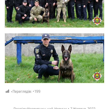
Переглядів:
199
Розділи
Кропивницький
,
Новини
7 Жовтня, 2022