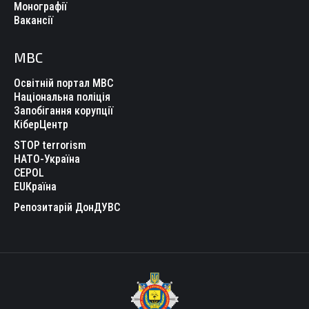
Монографії
Вакансії
МВС
Освітній портал МВС
Національна поліція
Запобігання корупції
КіберЦентр
STOP terrorism
НАТО-Україна
CEPOL
EUКраїна
Репозитарій ДонДУВС