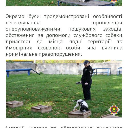
Окремо були продемонстровані особливості
легендування проведення
оперуповноваженими пошукових заходів,
обстеження за допомоги службового собаки
прилеглої до місця події території та
ймовірних схованок особи, яка вчинила
кримінальне правопорушення.