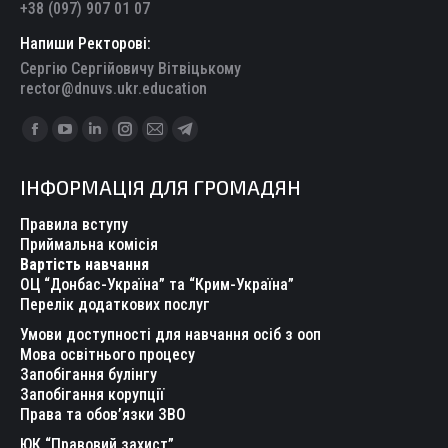
+38 (097) 907 01 07
Напиши Ректорові:
Сергію Сергійовичу Вітвіцькому
rector@dnuvs.ukr.education
Find us on:
Facebook
YouTube
Linkedin
Instagram
Mail
Telegram
page
page
page
page
page
page
ІНФОРМАЦІЯ ДЛЯ ГРОМАДЯН
opens
opens
opens
opens
opens
opens
in
in
in
in
in
in
Правила вступу
new
new
new
new
new
new
Приймальна комісія
Вартість навчання
window
window
window
window
window
window
ОЦ “Донбас-Україна” та “Крим-Україна”
Перелік додаткових послуг
Умови доступності для навчання осіб з ооп
Мова освітнього процесу
Запобігання булінгу
Запобігання корупції
Права та обов’язки ЗВО
ЮК “Правовий захист”