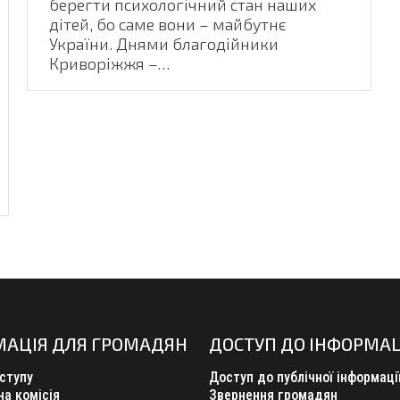
берегти психологічний стан наших
дітей, бо саме вони – майбутнє
України. Днями благодійники
Криворіжжя –…
МАЦІЯ ДЛЯ ГРОМАДЯН
ДОСТУП ДО ІНФОРМАЦ
ступу
Доступ до публічної інформаці
а комісія
Звернення громадян