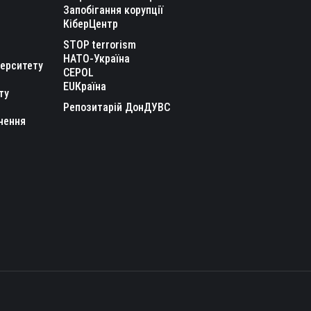
Запобігання корупції
КіберЦентр
STOP terrorism
НАТО-Україна
верситету
CEPOL
EUКраїна
ту
Репозитарій ДонДУВС
чення