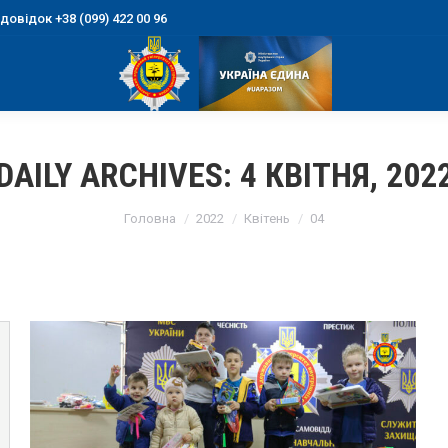
овідок +38 (099) 422 00 96
DAILY ARCHIVES:
4 КВІТНЯ, 202
You are here:
Головна
2022
Квітень
04