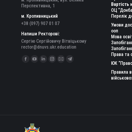
Вартість 
Перспективна, 1
ОЦ “Донба
м. Кропивницький
Перелік д
+38 (097) 907 01 07
Умови дос
ооп
Напиши Ректорові:
Мова осві
Сергію Сергійовичу Вітвіцькому
Запобіган
rector@dnuvs.ukr.education
Запобіган
Права та 
Find us on:
Facebook
YouTube
Linkedin
Instagram
Mail
Telegram
ЮК “Право
page
page
page
page
page
page
Правила в
opens
opens
opens
opens
opens
opens
військово
in
in
in
in
in
in
new
new
new
new
new
new
window
window
window
window
window
window