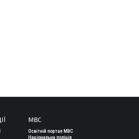
ІЇ
МВС
ї
Освітній портал МВС
Національна поліція