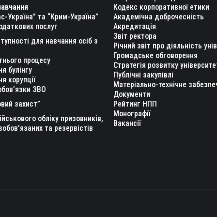
навчання
Кодекс корпоративної етики
с-Україна” та “Крим-Україна”
Академічна доброчесність
одаткових послуг
Акредитація
Звіт ректора
тупності для навчання осіб з
Річний звіт про діяльність уні
Громадське обговорення
тнього процесу
Стратегія розвитку університе
ня булінгу
Публічні закупівлі
ня корупції
Матеріально-технічне забезпе
обов’язки ЗВО
Документи
вий захист”
Рейтинг НПП
Монографії
ійськового обліку призовників,
Вакансії
зобов’язаних та резервістів