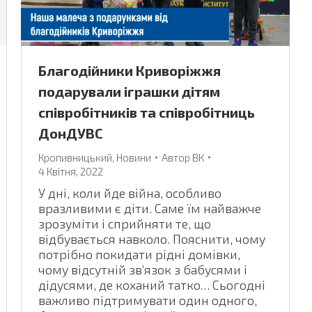
Благодійники Криворіжжя
подарували іграшки дітям
співробітників та співробітниць
ДонДУВС
Кропивницький
,
Новини
Автор
ВК
4 Квітня, 2022
У дні, коли йде війна, особливо
вразливими є діти. Саме їм найважче
зрозуміти і сприйняти те, що
відбувається навколо. Пояснити, чому
потрібно покидати рідні домівки,
чому відсутній зв’язок з бабусями і
дідусями, де коханий татко… Сьогодні
важливо підтримувати один одного,