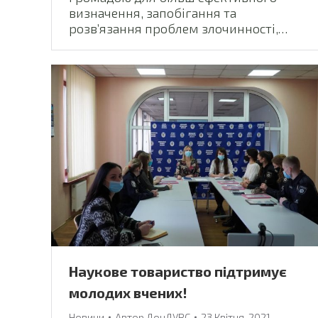
визначення, запобігання та
розв’язання проблем злочинності,…
Наукове товариство підтримує
молодих вчених!
Новини
Автор
ДонДУВС
23 Квітня, 2021