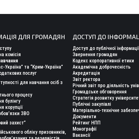
МАЦІЯ ДЛЯ ГРОМАДЯН
ДОСТУП ДО ІНФОРМАЦ
ступу
Доступ до публічної інформаці
а комісія
Звернення громадян
навчання
Кодекс корпоративної етики
с-Україна” та “Крим-Україна”
Академічна доброчесність
одаткових послуг
Акредитація
Звіт ректора
тупності для навчання осіб з
Річний звіт про діяльність уні
Громадське обговорення
тнього процесу
Стратегія розвитку університе
ня булінгу
Публічні закупівлі
ня корупції
Матеріально-технічне забезпе
обов’язки ЗВО
Документи
вий захист”
Рейтинг НПП
Монографії
ійськового обліку призовників,
Вакансії
зобов’язаних та резервістів