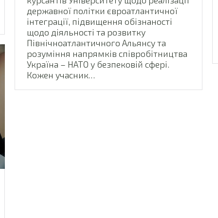
курсантів Університету щодо реалізації
державної політки євроатлантичної
інтеграції, підвищення обізнаності
щодо діяльності та розвитку
Північноатлантичного Альянсу та
розуміння напрямків співробітництва
Україна – НАТО у безпековій сфері.
Кожен учасник…