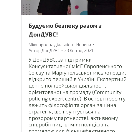
Будуємо безпеку разом з
ДонДУВС!
Міжнародна діяльність
,
Новини
Автор
ДонДУВС
23 Квітня, 2021
У ДонДУВС, за підтримки
Консультативної місії Європейського
Союзу та Маріупольської міської ради,
відкрито перший в Україні Експертний
центр поліцейської діяльності,
орієнтованої на громаду (Community
policing expert centre). В основі проєкту
лежить філософія та організаційна
стратегія, що ґрунтується на
прозорому партнерстві, активному
співробітництві між поліцією та
громадою для більш ефективного