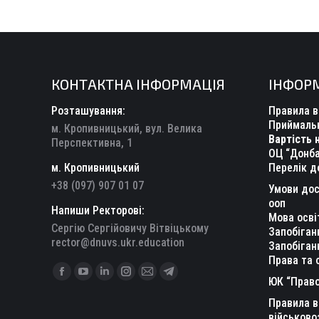
КОНТАКТНА ІНФОРМАЦІЯ
ІНФОР
Розташування:
Правила в
Приймальн
м. Кропивницький, вул. Велика
Вартість 
Перспективна, 1
ОЦ “Донба
м. Кропивницький
Перелік д
+38 (097) 907 01 07
Умови дос
ооп
Напиши Ректорові:
Мова осві
Сергію Сергійовичу Вітвіцькому
Запобіган
rector@dnuvs.ukr.education
Запобіган
Права та 
Find us on:
Facebook
YouTube
Linkedin
Instagram
Mail
Telegram
ЮК “Право
page
page
page
page
page
page
Правила в
opens
opens
opens
opens
opens
opens
військово