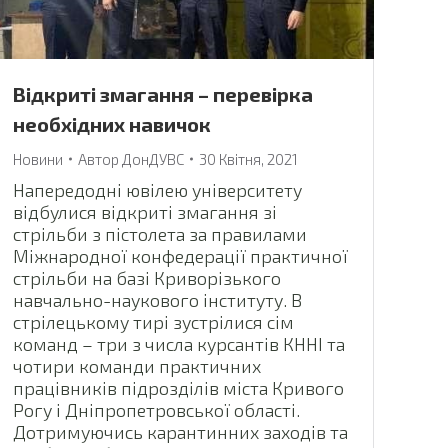
Відкриті змагання – перевірка
необхідних навичок
Новини
Автор
ДонДУВС
30 Квітня, 2021
Напередодні ювілею університету
відбулися відкриті змагання зі
стрільби з пістолета за правилами
Міжнародної конфедерації практичної
стрільби на базі Криворізького
навчально-наукового інституту. В
стрілецькому тирі зустрілися сім
команд – три з числа курсантів КННІ та
чотири команди практичних
працівників підрозділів міста Кривого
Рогу і Дніпропетровської області.
Дотримуючись карантинних заходів та