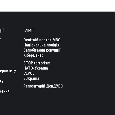
ІЇ
МВС
ї
Освітній портал МВС
Національна поліція
Запобігання корупції
КіберЦентр
STOP terrorism
НАТО-Україна
верситету
CEPOL
EUКраїна
ту
Репозитарій ДонДУВС
чення