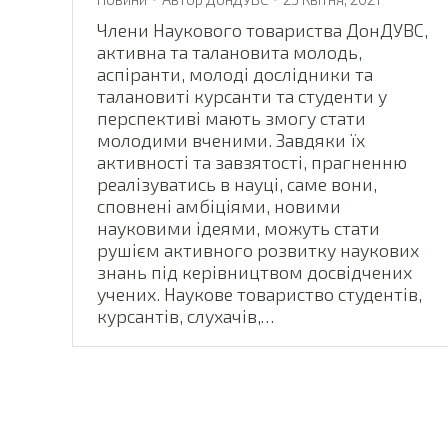
Члени Наукового товариства ДонДУВС,
активна та талановита молодь,
аспіранти, молоді дослідники та
талановиті курсанти та студенти у
перспективі мають змогу стати
молодими вченими. Завдяки їх
активності та завзятості, прагненню
реалізуватись в науці, саме вони,
сповнені амбіціями, новими
науковими ідеями, можуть стати
рушієм активного розвитку наукових
знань під керівництвом досвідчених
учених. Наукове товариство студентів,
курсантів, слухачів,…