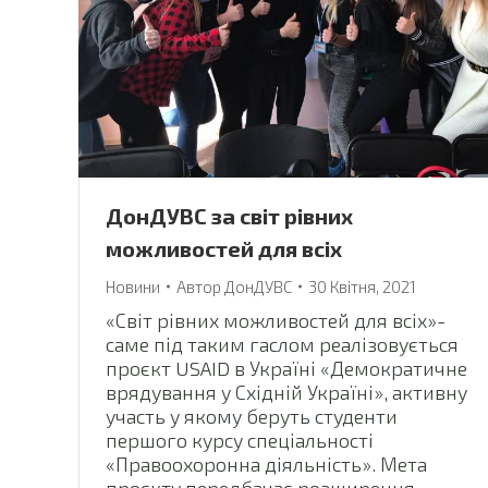
ДонДУВС за світ рівних
можливостей для всіх
Новини
Автор
ДонДУВС
30 Квітня, 2021
«Світ рівних можливостей для всіх»-
саме під таким гаслом реалізовується
проєкт USAID в Україні «Демократичне
врядування у Східній Україні», активну
участь у якому беруть студенти
першого курсу спеціальності
«Правоохоронна діяльність». Мета
проєкту передбачає розширення