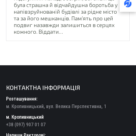
була страшна й відчайдушна боротьба у
напівзруйнованій будівлі за рідне місто
та за його мешканців. Пам’ять про цей
подвиг назавжди залишиться в серцях
кожного. Віддати…
КОНТАКТНА ІНФОРМАЦІЯ
Розташування:
м. Кропивницький, вул. Велика Перспективна, 1
м. Кропивницький
+38 (097) 907 01 07
Напиши Ректорові: