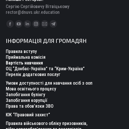
Сергію Сергійовичу Вітвіцькому
rector@dnuvs.ukr.education
Find us on:
Facebook
YouTube
Linkedin
Instagram
Mail
Telegram
page
page
page
page
page
page
ІНФОРМАЦІЯ ДЛЯ ГРОМАДЯН
opens
opens
opens
opens
opens
opens
in
in
in
in
in
in
Правила вступу
new
new
new
new
new
new
Приймальна комісія
Вартість навчання
window
window
window
window
window
window
ОЦ “Донбас-Україна” та “Крим-Україна”
Перелік додаткових послуг
Умови доступності для навчання осіб з ооп
Мова освітнього процесу
Запобігання булінгу
Запобігання корупції
Права та обов’язки ЗВО
ЮК “Правовий захист”
Правила військового обліку призовників,