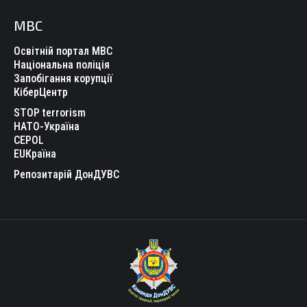
МВС
Освітній портал МВС
Національна поліція
Запобігання корупції
КіберЦентр
STOP terrorism
НАТО-Україна
CEPOL
EUКраїна
Репозитарій ДонДУВС