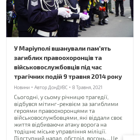
У Маріуполі вшанували пам’ять
загиблих правоохоронців та
військовослужбовців під час
трагічних подій 9 травня 2014 року
Новини
Автор
ДонДУВС
8 Травня, 2021
Сьогодні, у сьому річницю трагедії,
відбувся мітинг-реквієм за загиблими
героями правоохоронцями та
військовослужбовцями, які віддали своє
життя відбиваючи атаку ворога на
тодішнє міське управління міліції.
Підступний напад, обстріл, вогонь… Це