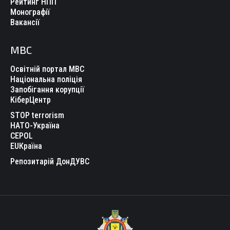
Рейтинг НПП
Монографії
Вакансії
МВС
Освітній портал МВС
Національна поліція
Запобігання корупції
КіберЦентр
STOP terrorism
НАТО-Україна
CEPOL
EUКраїна
Репозитарій ДонДУВС