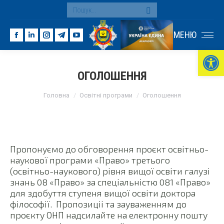
Search:
МЕНЮ
Facebook
Linkedin
Instagram
Telegram
YouTube
Ві
page
page
page
page
page
opens
opens
opens
opens
opens
ОГОЛОШЕННЯ
in
in
in
in
in
You are here:
new
new
new
new
new
Головна
Освітні програми
Оголошення
window
window
window
window
window
Пропонуємо до обговорення проєкт освітньо-
наукової програми «Право» третього
(освітньо-наукового) рівня вищої освіти галузі
знань 08 «Право» за спеціальністю 081 «Право»
для здобуття ступеня вищої освіти доктора
філософії. Пропозиціі та зауваженням до
проєкту ОНП надсилайте на електронну пошту