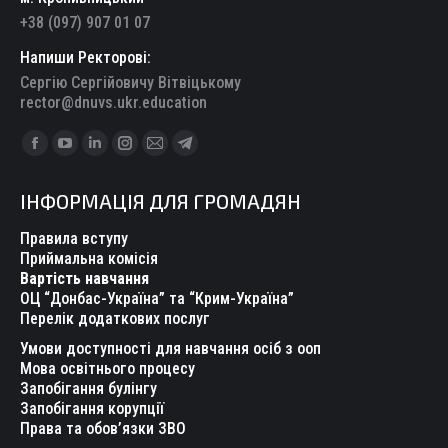
+38 (097) 907 01 07
Напиши Ректорові:
Сергію Сергійовичу Вітвіцькому
rector@dnuvs.ukr.education
Find us on:
Facebook
YouTube
Linkedin
Instagram
Mail
Telegram
page
page
page
page
page
page
ІНФОРМАЦІЯ ДЛЯ ГРОМАДЯН
opens
opens
opens
opens
opens
opens
in
in
in
in
in
in
Правила вступу
new
new
new
new
new
new
Приймальна комісія
Вартість навчання
window
window
window
window
window
window
ОЦ “Донбас-Україна” та “Крим-Україна”
Перелік додаткових послуг
Умови доступності для навчання осіб з ооп
Мова освітнього процесу
Запобігання булінгу
Запобігання корупції
Права та обов’язки ЗВО