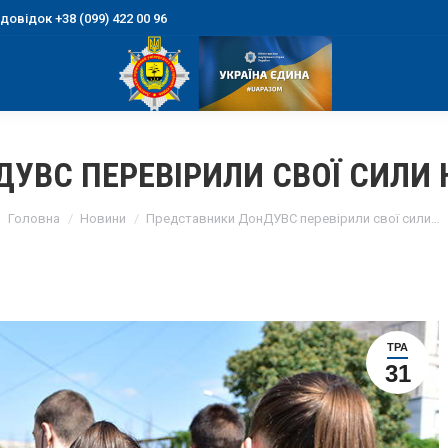
овідок +38 (099) 422 00 96
УВС ПЕРЕВІРИЛИ СВОЇ СИЛИ 
You are here:
Головна
Новини
Представники ДонДУВС перевірили свої сили…
ТРА
31