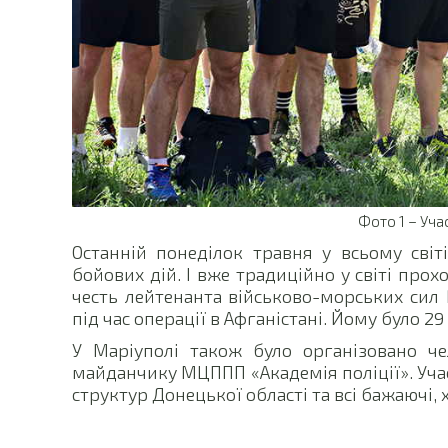
Фото 1 – Уча
Останній понеділок травня у всьому світ
бойових дій. І вже традиційно у світі про
честь лейтенанта військово-морських сил
під час операції в Афганістані. Йому було 29 
У Маріуполі також було організовано ч
майданчику МЦППП «Академія поліції». Уча
структур Донецької області та всі бажаючі,