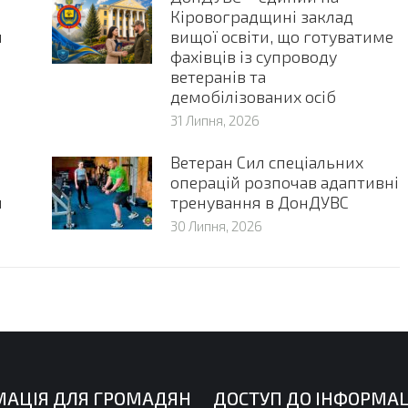
Кіровоградщині заклад
я
вищої освіти, що готуватиме
и
фахівців із супроводу
ветеранів та
демобілізованих осіб
31 Липня, 2026
Ветеран Сил спеціальних
операцій розпочав адаптивні
и
тренування в ДонДУВС
30 Липня, 2026
МАЦІЯ ДЛЯ ГРОМАДЯН
ДОСТУП ДО ІНФОРМАЦ