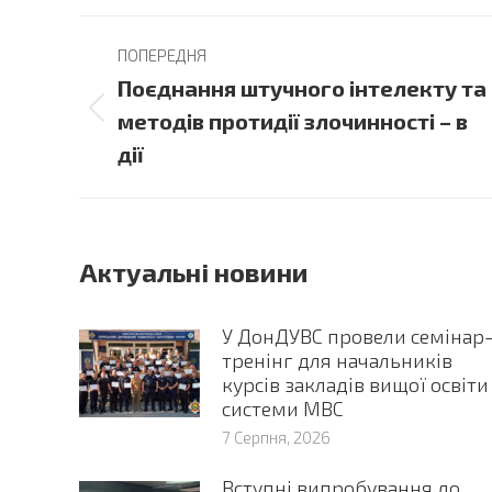
Post
ПОПЕРЕДНЯ
navigation
Поєднання штучного інтелекту та
Previous
методів протидії злочинності – в
post:
дії
Актуальні новини
У ДонДУВС провели семінар
тренінг для начальників
курсів закладів вищої освіти
системи МВС
7 Серпня, 2026
Вступні випробування до