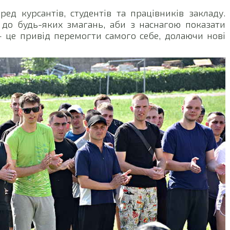
ед курсантів, студентів та працівників закладу.
 до будь-яких змагань, аби з наснагою показати
– це привід перемогти самого себе, долаючи нові