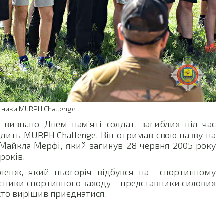
сники MURPH Challenge
і визнано Днем пам’яті солдат, загиблих під час
ходить MURPH Challenge. Він отримав свою назву на
 Майкла Мерфі, який загинув 28 червня 2005 року
років.
еленж, який цьогоріч відбувся на спортивному
сники спортивного заходу – представники силових
 хто вирішив приєднатися.