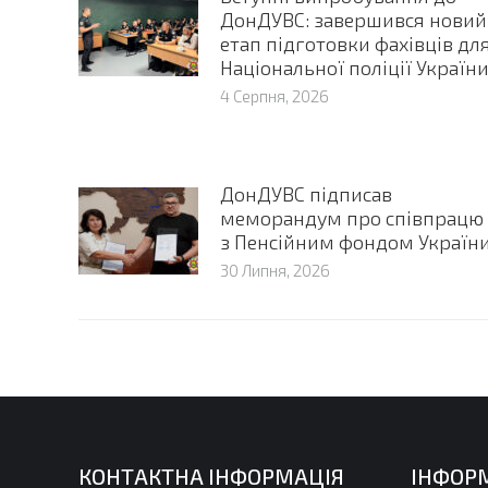
ДонДУВС: завершився новий
етап підготовки фахівців дл
Національної поліції Україн
4 Серпня, 2026
ДонДУВС підписав
меморандум про співпрацю
з Пенсійним фондом Україн
30 Липня, 2026
КОНТАКТНА ІНФОРМАЦІЯ
ІНФОР