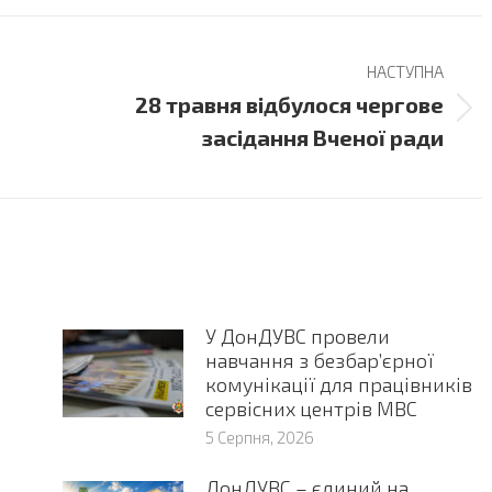
НАСТУПНА
28 травня відбулося чергове
Next
засідання Вченої ради
post:
-
У ДонДУВС провели
навчання з безбар’єрної
комунікації для працівників
сервісних центрів МВС
5 Серпня, 2026
ДонДУВС – єдиний на