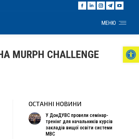
Facebook
Linkedin
Instagram
Telegram
YouTu
page
page
page
page
page
opens
opens
opens
opens
opens
МЕНЮ
in
in
in
in
in
new
new
new
new
new
window
window
window
window
windo
Ві
НА MURPH CHALLENGE
ОСТАННІ НОВИНИ
У ДонДУВС провели семінар-
тренінг для начальників курсів
закладів вищої освіти системи
МВС