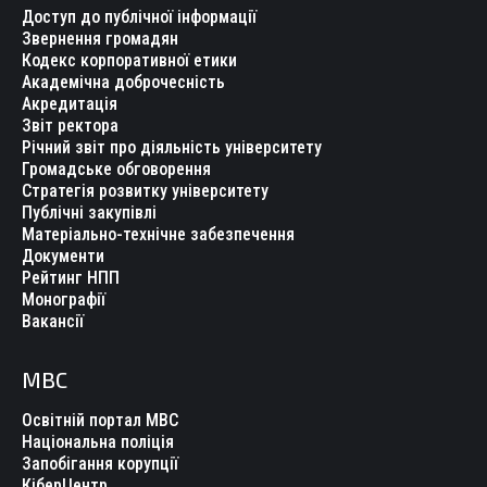
Доступ до публічної інформації
Звернення громадян
Кодекс корпоративної етики
Академічна доброчесність
Акредитація
Звіт ректора
Річний звіт про діяльність університету
Громадське обговорення
Стратегія розвитку університету
Публічні закупівлі
Матеріально-технічне забезпечення
Документи
Рейтинг НПП
Монографії
Вакансії
МВС
Освітній портал МВС
Національна поліція
Запобігання корупції
КіберЦентр