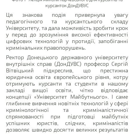
курсанток ДонДУВУС
Ця знакова подія привернула увагу
педагогічного та курсантського складу
Університету, та дала можливість зробити крок
у перед до зрозуміння високої ефективності
цифрових технологій у протидії, запобіганні
кримінальних правопорушень.
Ректор Донецького державного університету
внутрішніх справ (ДонДУВС) професор Сергій
Вітвіцький підкреслив, що престижна
юридична освіта європейського рівня, котру
отримують курсанти та студенти в нашому
закладі вищої освіти, чітко відповідає
концепції «Університет Майбутнього». І саме
глибинне вивчення новітніх технологій у сфері
кримінологічної та криміналістичної
спрямованості при підготовці майбутніх
успішних юристів, слідчих, криміналістів
дозволяє швидко досягти великих результатів