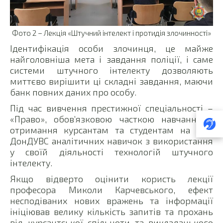
Фото 2 – Лекція «Штучний інтелект і протидія злочинності»
Ідентифікація особи злочинця, це майже
найголовніша мета і завдання поліції, і саме
системи штучного інтелекту дозволяють
миттєво вирішити ці складні завдання, маючи
банк повних даних про особу.
Під час вивчення престижної спеціальності –
«Право», обов’язковою часткою навчання є
отримання курсантам та студентам на базі
ДонДУВС аналітичних навичок з використання
у своїй діяльності технологій штучного
інтелекту.
Якщо відверто оцінити користь лекції
професора Миколи Карчевського, ефект
несподіваних нових вражень та інформації
ініціював велику кількість запитів та прохань
від курсантської спільноти та викладацького