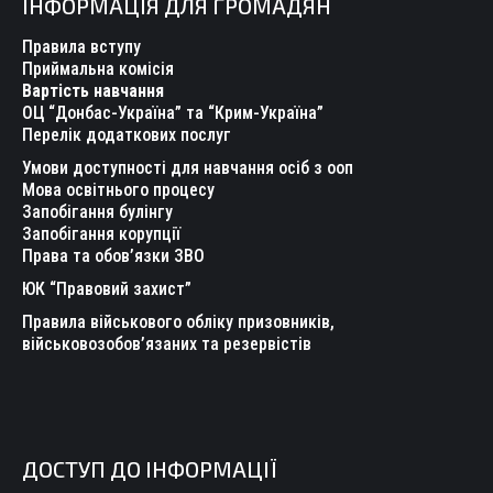
ІНФОРМАЦІЯ ДЛЯ ГРОМАДЯН
opens
opens
opens
opens
opens
opens
in
in
in
in
in
in
Правила вступу
new
new
new
new
new
new
Приймальна комісія
Вартість навчання
window
window
window
window
window
window
ОЦ “Донбас-Україна” та “Крим-Україна”
Перелік додаткових послуг
Умови доступності для навчання осіб з ооп
Мова освітнього процесу
Запобігання булінгу
Запобігання корупції
Права та обов’язки ЗВО
ЮК “Правовий захист”
Правила військового обліку призовників,
військовозобов’язаних та резервістів
ДОСТУП ДО ІНФОРМАЦІЇ