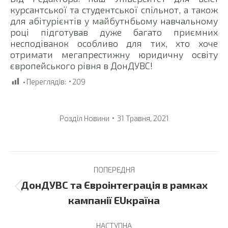
курсантської та студентської спільнот, а також
для абітурієнтів у майбутнбьому навчальному
році підготував дуже багато приємних
несподіванок особливо для тих, хто хоче
отримати мегапрестижну юридичну освіту
європейського рівня в ДонДУВС!
Переглядів:
209
Розділ
Новини
31 Травня, 2021
Post
ПОПЕРЕДНЯ
navigation
ДонДУВС та Євроінтеграція в рамках
Previous
кампанії EUкраїна
post:
НАСТУПНА