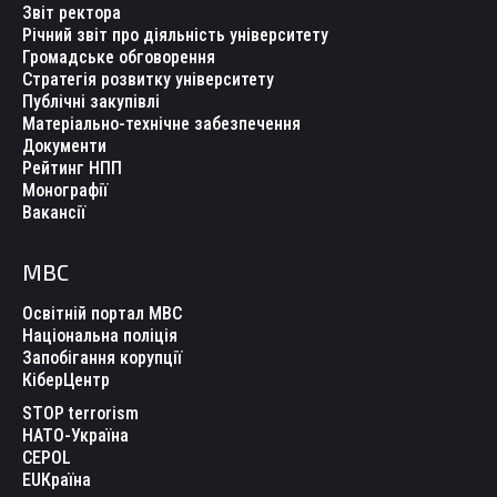
Звіт ректора
Річний звіт про діяльність університету
Громадське обговорення
Стратегія розвитку університету
Публічні закупівлі
Матеріально-технічне забезпечення
Документи
Рейтинг НПП
Монографії
Вакансії
МВС
Освітній портал МВС
Національна поліція
Запобігання корупції
КіберЦентр
STOP terrorism
НАТО-Україна
CEPOL
EUКраїна