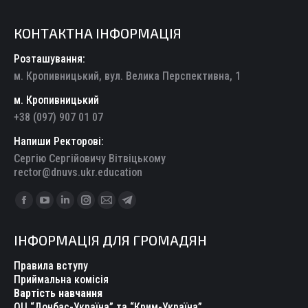
КОНТАКТНА ІНФОРМАЦІЯ
Розташування:
м. Кропивницький, вул. Велика Перспективна, 1
м. Кропивницький
+38 (097) 907 01 07
Напиши Ректорові:
Сергію Сергійовичу Вітвіцькому
rector@dnuvs.ukr.education
Find us on:
Facebook
YouTube
Linkedin
Instagram
Mail
Telegram
page
page
page
page
page
page
ІНФОРМАЦІЯ ДЛЯ ГРОМАДЯН
opens
opens
opens
opens
opens
opens
in
in
in
in
in
in
Правила вступу
new
new
new
new
new
new
Приймальна комісія
Вартість навчання
window
window
window
window
window
window
ОЦ “Донбас-Україна” та “Крим-Україна”