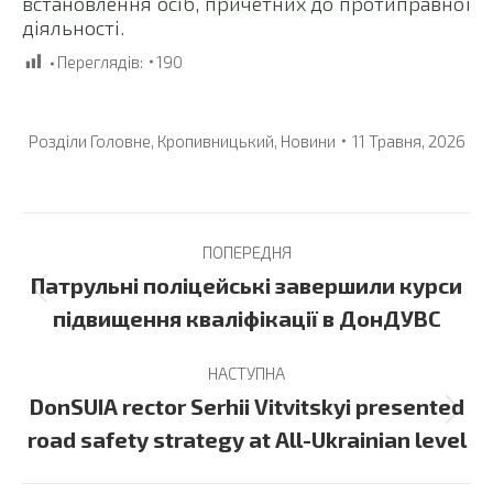
встановлення осіб, причетних до протиправної
діяльності.
Переглядів:
190
Розділи
Головне
,
Кропивницький
,
Новини
11 Травня, 2026
Post
ПОПЕРЕДНЯ
navigation
Патрульні поліцейські завершили курси
Previous
підвищення кваліфікації в ДонДУВС
post:
НАСТУПНА
DonSUIA rector Serhii Vitvitskyi presented
Next
road safety strategy at All-Ukrainian level
post: