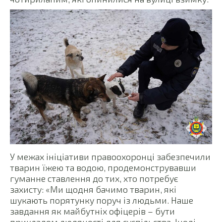
У межах ініціативи правоохоронці забезпечили
тварин їжею та водою, продемонструвавши
гуманне ставлення до тих, хто потребує
захисту: «Ми щодня бачимо тварин, які
шукають порятунку поруч із людьми. Наше
завдання як майбутніх офіцерів – бути
прикладом людяності для суспільства. Іноді