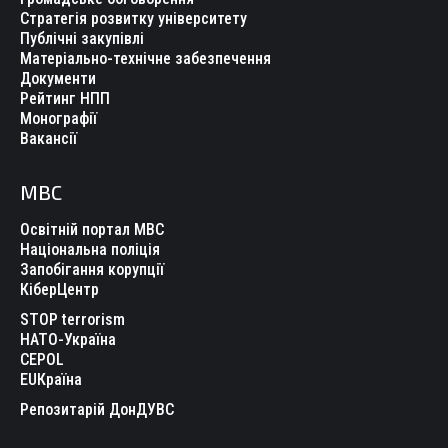
Стратегія розвитку університету
Публічні закупівлі
Матеріально-технічне забезпечення
Документи
Рейтинг НПП
Монографії
Вакансії
МВС
Освітній портал МВС
Національна поліція
Запобігання корупції
КіберЦентр
STOP terrorism
НАТО-Україна
CEPOL
EUКраїна
Репозитарій ДонДУВС