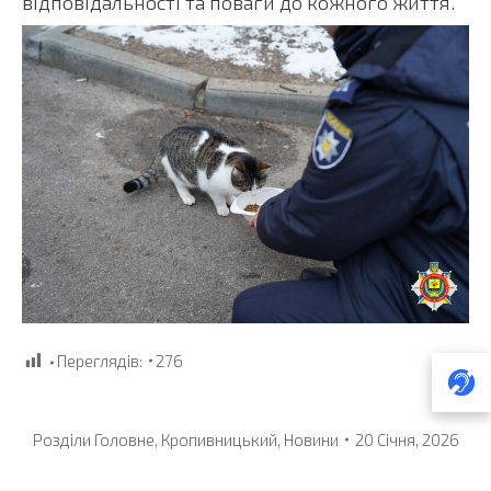
відповідальності та поваги до кожного життя.
Переглядів:
276
Розділи
Головне
,
Кропивницький
,
Новини
20 Січня, 2026