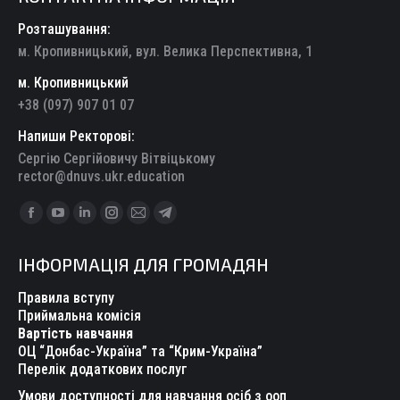
Розташування:
м. Кропивницький, вул. Велика Перспективна, 1
м. Кропивницький
+38 (097) 907 01 07
Напиши Ректорові:
Сергію Сергійовичу Вітвіцькому
rector@dnuvs.ukr.education
Find us on:
Facebook
YouTube
Linkedin
Instagram
Mail
Telegram
page
page
page
page
page
page
ІНФОРМАЦІЯ ДЛЯ ГРОМАДЯН
opens
opens
opens
opens
opens
opens
in
in
in
in
in
in
Правила вступу
new
new
new
new
new
new
Приймальна комісія
Вартість навчання
window
window
window
window
window
window
ОЦ “Донбас-Україна” та “Крим-Україна”
Перелік додаткових послуг
Умови доступності для навчання осіб з ооп