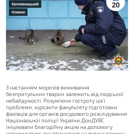
20
Кропивницький
Новини
З настанням морозів виживання
безпритульних тварин залежить від людської
небайдужості. Розуміючи гостроту цієї
проблеми, курсанти факультету підготовки
фахівців для органів досудового розслідування
Національної поліції України ДонДУВС
ініціювали благодійну акцію на допомогу
чотирилапим, які опинилися на вулиці взимку.