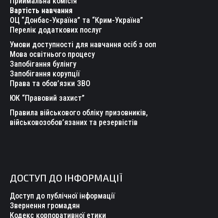
new
new
new
new
new
new
Приймальна комісія
Вартість навчання
window
window
window
window
window
window
ОЦ “Донбас-Україна” та “Крим-Україна”
Перелік додаткових послуг
Умови доступності для навчання осіб з ооп
Мова освітнього процесу
Запобігання булінгу
Запобігання корупції
Права та обов’язки ЗВО
ЮК “Правовий захист”
Правила військового обліку призовників,
військовозобов’язаних та резервістів
ДОСТУП ДО ІНФОРМАЦІЇ
Доступ до публічної інформації
Звернення громадян
Кодекс корпоративної етики