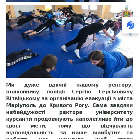
Ми дуже вдячні нашому ректору,
полковнику поліції Сергію Сергійовичу
Вітвіцькому за організацію евакуації з міста
Маріуполь до Кривого Рогу. Саме завдяки
небайдужості ректора університету
курсанти продовжують наполегливо йти до
своєї мети, тому що відчувають
відповідальність за наше майбутнє та
роблять усе можливе, щоб стати