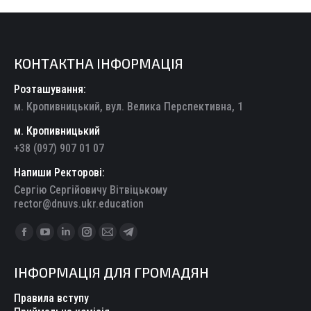
КОНТАКТНА ІНФОРМАЦІЯ
Розташування:
м. Кропивницький, вул. Велика Перспективна, 1
м. Кропивницький
+38 (097) 907 01 07
Напиши Ректорові:
Сергію Сергійовичу Вітвіцькому
rector@dnuvs.ukr.education
Find us on:
Facebook
YouTube
Linkedin
Instagram
Mail
Telegram
page
page
page
page
page
page
ІНФОРМАЦІЯ ДЛЯ ГРОМАДЯН
opens
opens
opens
opens
opens
opens
in
in
in
in
in
in
Правила вступу