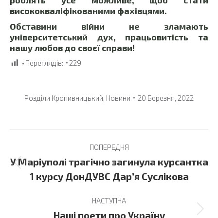
висококваліфікованими фахівцями.
Обставини війни не зламають
університетський дух, працьовитість та
нашу любов до своєї справи!
Переглядів:
229
Розділи
Кропивницький
,
Новини
20 Березня, 2022
Post
ПОПЕРЕДНЯ
navigation
У Маріуполі трагічно загинула курсантка
Previous
1 курсу ДонДУВС Дар’я Суслікова
post:
НАСТУПНА
Next
Наші поети про Україну