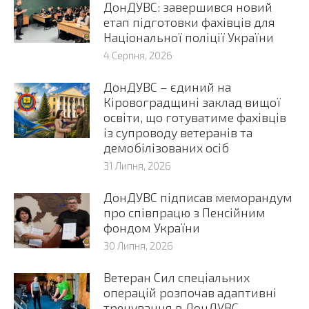
ДонДУВС: завершився новий
етап підготовки фахівців для
Національної поліції України
4 Серпня, 2026
ДонДУВС – єдиний на
Кіровоградщині заклад вищої
освіти, що готуватиме фахівців
із супроводу ветеранів та
демобілізованих осіб
31 Липня, 2026
ДонДУВС підписав меморандум
про співпрацю з Пенсійним
фондом України
30 Липня, 2026
Ветеран Сил спеціальних
операцій розпочав адаптивні
тренування в ДонДУВС