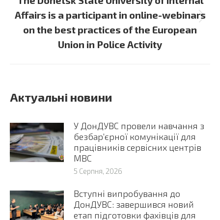
The Donetsk State University of Internal
Affairs is a participant in online-webinars
Next
on the best practices of the European
post:
Union in Police Activity
Актуальні новини
У ДонДУВС провели навчання з
безбар’єрної комунікації для
працівників сервісних центрів
МВС
5 Серпня, 2026
Вступні випробування до
ДонДУВС: завершився новий
етап підготовки фахівців для