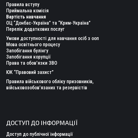
in
in
in
in
in
in
Правила вступу
new
new
new
new
new
new
Приймальна комісія
Вартість навчання
window
window
window
window
window
window
ОЦ “Донбас-Україна” та “Крим-Україна”
Перелік додаткових послуг
Умови доступності для навчання осіб з ооп
Мова освітнього процесу
Запобігання булінгу
Запобігання корупції
Права та обов’язки ЗВО
ЮК “Правовий захист”
Правила військового обліку призовників,
військовозобов’язаних та резервістів
ДОСТУП ДО ІНФОРМАЦІЇ
Доступ до публічної інформації