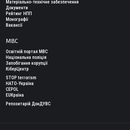
Матеріально-технічне забезпечення
Документи
Рейтинг НПП
Монографії
Вакансії
МВС
Освітній портал МВС
Національна поліція
Запобігання корупції
КіберЦентр
STOP terrorism
НАТО-Україна
CEPOL
EUКраїна
Репозитарій ДонДУВС