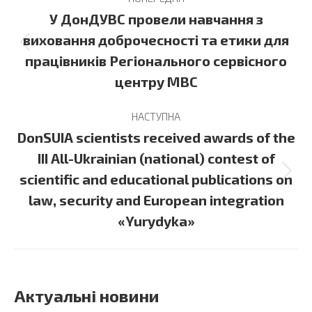
navigation
У ДонДУВС провели навчання з
виховання доброчесності та етики для
Previous
працівників Регіонального сервісного
post:
центру МВС
НАСТУПНА
DonSUIA scientists received awards of the
III All-Ukrainian (national) contest of
Next
scientific and educational publications on
post:
law, security and European integration
«Yurydyka»
Актуальні новини