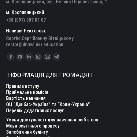
м. Кропивницький, вул. Велика Перспективна, 1
м. Кропивницький
+38 (097) 907 01 07
Напиши Ректорові:
Сергію Сергійовичу Вітвіцькому
rector@dnuvs.ukr.education
Find us on:
Facebook
YouTube
Linkedin
Instagram
Mail
Telegram
page
page
page
page
page
page
ІНФОРМАЦІЯ ДЛЯ ГРОМАДЯН
opens
opens
opens
opens
opens
opens
in
in
in
in
in
in
Правила вступу
new
new
new
new
new
new
Приймальна комісія
Вартість навчання
window
window
window
window
window
window
ОЦ “Донбас-Україна” та “Крим-Україна”
Перелік додаткових послуг
Умови доступності для навчання осіб з ооп
Мова освітнього процесу
Запобігання булінгу