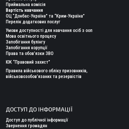
new
new
new
new
new
new
Приймальна комісія
Вартість навчання
window
window
window
window
window
window
ОЦ “Донбас-Україна” та “Крим-Україна”
Перелік додаткових послуг
Умови доступності для навчання осіб з ооп
Мова освітнього процесу
Запобігання булінгу
Запобігання корупції
Права та обов’язки ЗВО
ЮК “Правовий захист”
Правила військового обліку призовників,
військовозобов’язаних та резервістів
ДОСТУП ДО ІНФОРМАЦІЇ
Доступ до публічної інформації
Звернення громадян