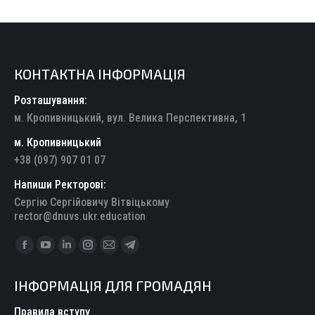
КОНТАКТНА ІНФОРМАЦІЯ
Розташування:
м. Кропивницький, вул. Велика Перспективна, 1
м. Кропивницький
+38 (097) 907 01 07
Напиши Ректорові:
Сергію Сергійовичу Вітвіцькому
rector@dnuvs.ukr.education
Find us on:
Facebook
YouTube
Linkedin
Instagram
Mail
Telegram
page
page
page
page
page
page
ІНФОРМАЦІЯ ДЛЯ ГРОМАДЯН
opens
opens
opens
opens
opens
opens
in
in
in
in
in
in
Правила вступу