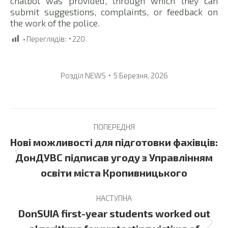
chatbot was provided, through which they can
submit suggestions, complaints, or feedback on
the work of the police.
Переглядів:
220
Розділ
NEWS
5 Березня, 2026
Post
ПОПЕРЕДНЯ
navigation
Нові можливості для підготовки фахівців:
Previous
ДонДУВС підписав угоду з Управлінням
post:
освіти міста Кропивницького
НАСТУПНА
DonSUIA first-year students worked out
Next