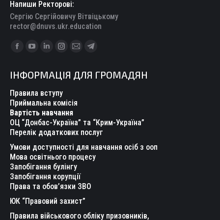
Напиши Ректорові:
Сергію Сергійовичу Вітвіцькому
rector@dnuvs.ukr.education
Find us on:
Facebook
YouTube
Linkedin
Instagram
Mail
Telegram
page
page
page
page
page
page
ІНФОРМАЦІЯ ДЛЯ ГРОМАДЯН
opens
opens
opens
opens
opens
opens
in
in
in
in
in
in
Правила вступу
new
new
new
new
new
new
Приймальна комісія
Вартість навчання
window
window
window
window
window
window
ОЦ “Донбас-Україна” та “Крим-Україна”
Перелік додаткових послуг
Умови доступності для навчання осіб з ооп
Мова освітнього процесу
Запобігання булінгу
Запобігання корупції
Права та обов’язки ЗВО
ЮК “Правовий захист”
Правила військового обліку призовників,