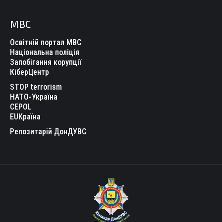
МВС
Освітній портал МВС
Національна поліція
Запобігання корупції
КіберЦентр
STOP terrorism
НАТО-Україна
CEPOL
EUКраїна
Репозитарій ДонДУВС