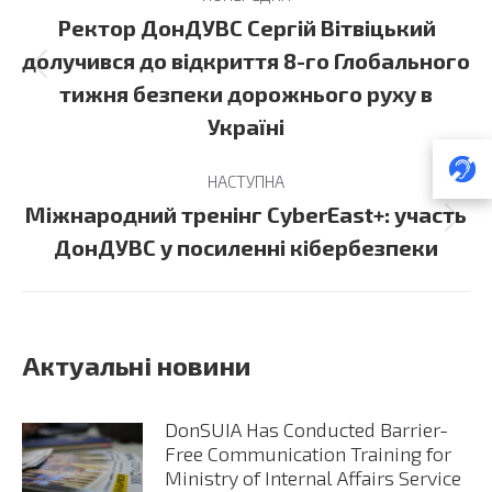
navigation
Ректор ДонДУВС Сергій Вітвіцький
долучився до відкриття 8-го Глобального
Previous
тижня безпеки дорожнього руху в
post:
Україні
НАСТУПНА
Міжнародний тренінг CyberEast+: участь
Next
ДонДУВС у посиленні кібербезпеки
post:
Актуальні новини
DonSUIA Has Conducted Barrier-
Free Communication Training for
Ministry of Internal Affairs Service