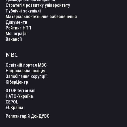
Стратегія розвитку університету
Публічні закупівлі
Матеріально-технічне забезпечення
Документи
Рейтинг НПП
Монографії
Вакансії
МВС
Освітній портал МВС
Національна поліція
Запобігання корупції
КіберЦентр
STOP terrorism
НАТО-Україна
CEPOL
EUКраїна
Репозитарій ДонДУВС