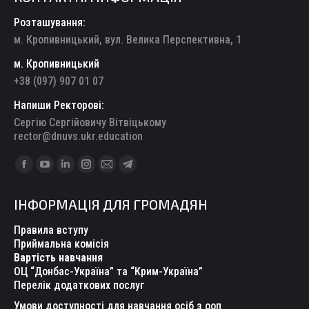
Розташування:
м. Кропивницький, вул. Велика Перспективна, 1
м. Кропивницький
+38 (097) 907 01 07
Напиши Ректорові:
Сергію Сергійовичу Вітвіцькому
rector@dnuvs.ukr.education
Find us on:
Facebook
YouTube
Linkedin
Instagram
Mail
Telegram
page
page
page
page
page
page
ІНФОРМАЦІЯ ДЛЯ ГРОМАДЯН
opens
opens
opens
opens
opens
opens
in
in
in
in
in
in
Правила вступу
new
new
new
new
new
new
Приймальна комісія
Вартість навчання
window
window
window
window
window
window
ОЦ “Донбас-Україна” та “Крим-Україна”
Перелік додаткових послуг
Умови доступності для навчання осіб з ооп