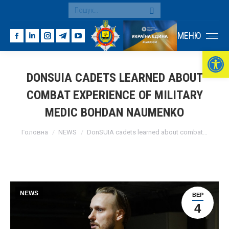
Search:
МЕНЮ
Facebook
Linkedin
Instagram
Telegram
YouTube
Ві
page
page
page
page
page
opens
opens
opens
opens
opens
DONSUIA CADETS LEARNED ABOUT
in
in
in
in
in
COMBAT EXPERIENCE OF MILITARY
new
new
new
new
new
window
window
window
window
window
MEDIC BOHDAN NAUMENKO
You are here:
Головна
NEWS
DonSUIA cadets learned about combat…
NEWS
ВЕР
4