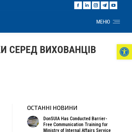
Facebook
Linkedin
Instagram
Telegram
YouTu
page
page
page
page
page
opens
opens
opens
opens
opens
МЕНЮ
in
in
in
in
in
new
new
new
new
new
window
window
window
window
windo
Ві
КИ СЕРЕД ВИХОВАНЦІВ
ОСТАННІ НОВИНИ
DonSUIA Has Conducted Barrier-
Free Communication Training for
Ministry of Internal Affairs Service