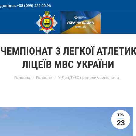
овідок +38 (099) 422 00 96
ЧЕМПІОНАТ З ЛЕГКОЇ АТЛЕТИ
ЛІЦЕЇВ МВС УКРАЇНИ
You are here:
Головна
Головне
У ДонДУВС провели чемпіонат з…
ТРА
23