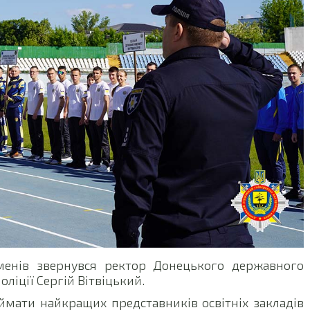
сменів звернувся ректор Донецького державного
ліції Сергій Вітвіцький.
ймати найкращих представників освітніх закладів